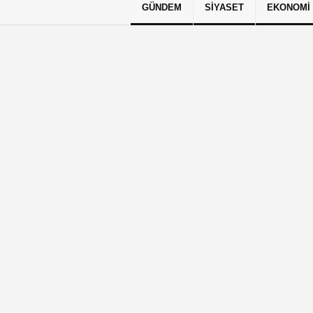
GÜNDEM
SIYASET
EKONOMI
Künye
İletişim
Çerez Politikası
G