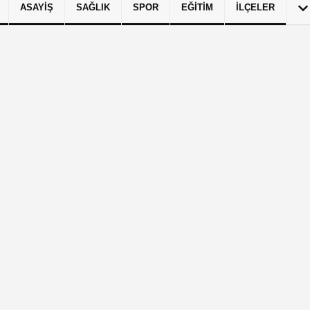
ASAYIŞ
SAĞLIK
SPOR
EĞITIM
İLÇELER
izlilik İlkeleri