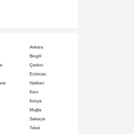
Ankara
Bingöl
le
Çankırı
Erzincan
ane
Hakkari
Kars
Konya
Muğla
Sakarya
Tokat