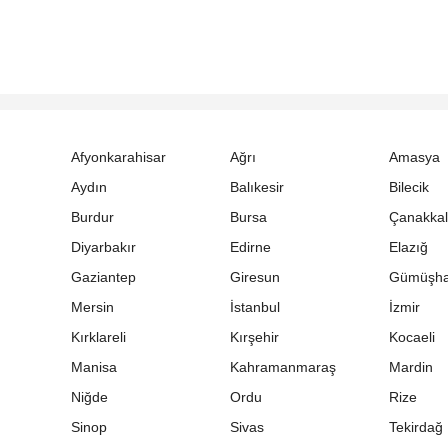
Afyonkarahisar
Ağrı
Amasya
Aydın
Balıkesir
Bilecik
Burdur
Bursa
Çanakka
Diyarbakır
Edirne
Elazığ
Gaziantep
Giresun
Gümüşh
Mersin
İstanbul
İzmir
Kırklareli
Kırşehir
Kocaeli
Manisa
Kahramanmaraş
Mardin
Niğde
Ordu
Rize
Sinop
Sivas
Tekirdağ