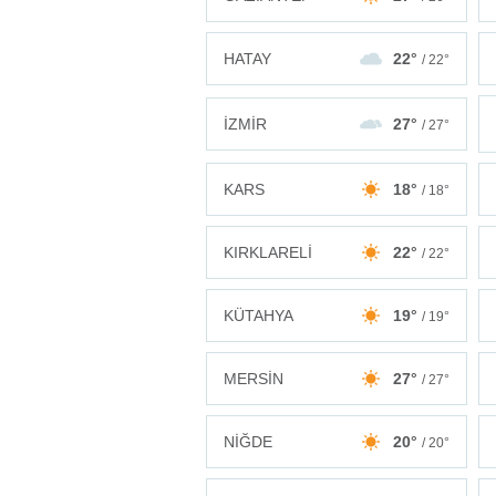
HATAY
22°
/ 22°
İZMİR
27°
/ 27°
KARS
18°
/ 18°
KIRKLARELİ
22°
/ 22°
KÜTAHYA
19°
/ 19°
MERSİN
27°
/ 27°
NİĞDE
20°
/ 20°