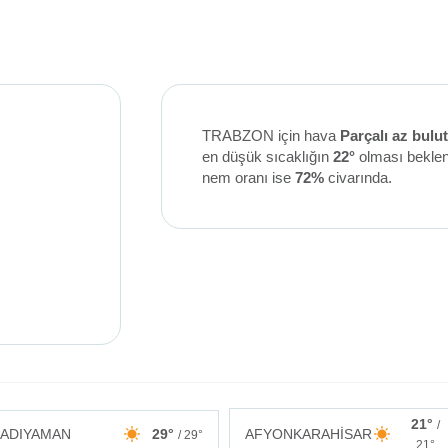
TRABZON için hava
Parçalı az bulut
en düşük sıcaklığın
22°
olması beklen
nem oranı ise
72%
civarında.
21°
/
ADIYAMAN
29°
AFYONKARAHİSAR
/ 29°
21°