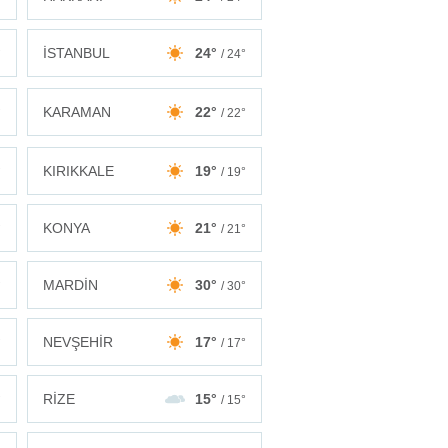
İSTANBUL
24°
°
/ 24°
KARAMAN
22°
°
/ 22°
KIRIKKALE
19°
°
/ 19°
KONYA
21°
°
/ 21°
MARDİN
30°
°
/ 30°
NEVŞEHİR
17°
°
/ 17°
RİZE
15°
°
/ 15°