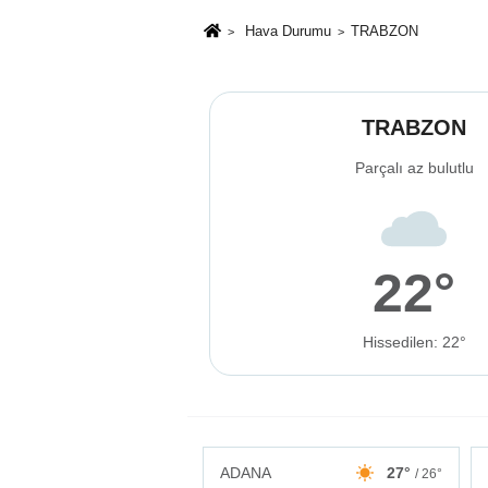
Hava Durumu
TRABZON
TRABZON
Parçalı az bulutlu
22°
Hissedilen: 22°
ADANA
27°
/ 26°