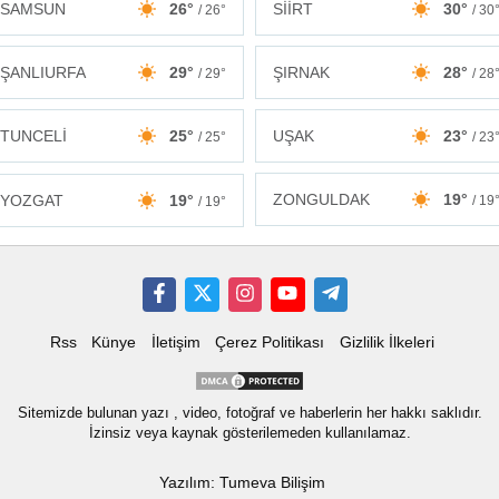
SAMSUN
26°
SİİRT
30°
/ 26°
/ 30
ŞANLIURFA
29°
ŞIRNAK
28°
/ 29°
/ 28
TUNCELİ
25°
UŞAK
23°
/ 25°
/ 23
ZONGULDAK
19°
YOZGAT
19°
/ 19
/ 19°
Rss
Künye
İletişim
Çerez Politikası
Gizlilik İlkeleri
Sitemizde bulunan yazı , video, fotoğraf ve haberlerin her hakkı saklıdır.
İzinsiz veya kaynak gösterilemeden kullanılamaz.
Yazılım: Tumeva Bilişim