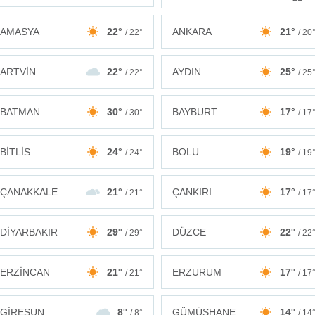
AMASYA
22°
ANKARA
21°
/ 22°
/ 20
ARTVİN
22°
AYDIN
25°
/ 22°
/ 25
BATMAN
30°
BAYBURT
17°
/ 30°
/ 17
BİTLİS
24°
BOLU
19°
/ 24°
/ 19
ÇANAKKALE
21°
ÇANKIRI
17°
/ 21°
/ 17
DİYARBAKIR
29°
DÜZCE
22°
/ 29°
/ 22
ERZİNCAN
21°
ERZURUM
17°
/ 21°
/ 17
GİRESUN
8°
GÜMÜŞHANE
14°
/ 8°
/ 14