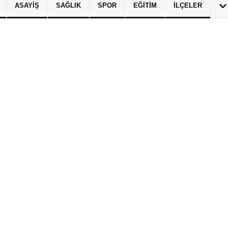
ASAYIŞ
SAĞLIK
SPOR
EĞITIM
İLÇELER
izlilik İlkeleri