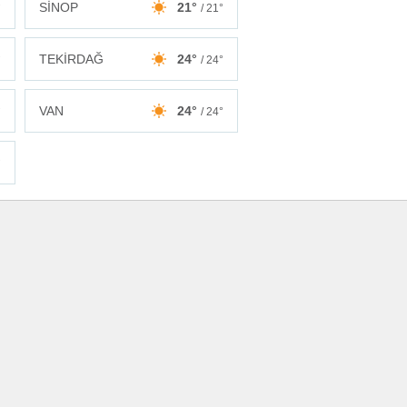
SİNOP
21°
°
/ 21°
TEKİRDAĞ
24°
°
/ 24°
VAN
24°
°
/ 24°
°