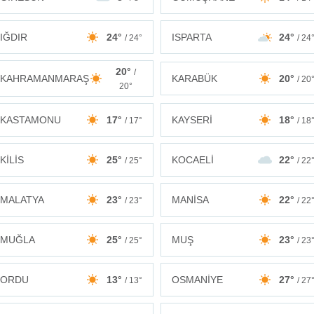
IĞDIR
24°
ISPARTA
24°
/ 24°
/ 24
20°
/
KAHRAMANMARAŞ
KARABÜK
20°
/ 20
20°
KASTAMONU
17°
KAYSERİ
18°
/ 17°
/ 18
KİLİS
25°
KOCAELİ
22°
/ 25°
/ 22
MALATYA
23°
MANİSA
22°
/ 23°
/ 22
MUĞLA
25°
MUŞ
23°
/ 25°
/ 23
ORDU
13°
OSMANİYE
27°
/ 13°
/ 27