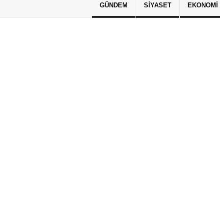
GÜNDEM
SIYASET
EKONOMI
Künye
İletişim
Çerez Politikası
G