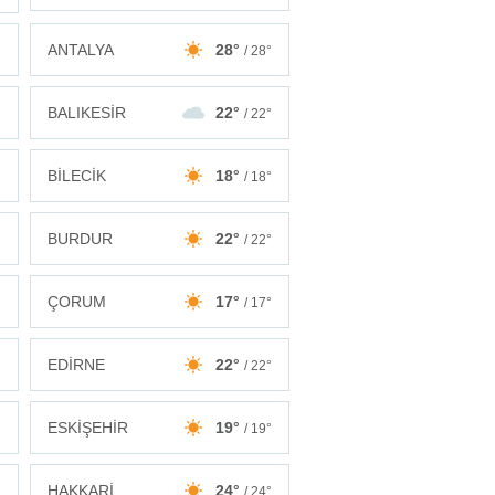
ANTALYA
28°
°
/ 28°
BALIKESİR
22°
°
/ 22°
BİLECİK
18°
°
/ 18°
BURDUR
22°
°
/ 22°
ÇORUM
17°
°
/ 17°
EDİRNE
22°
°
/ 22°
ESKİŞEHİR
19°
°
/ 19°
HAKKARİ
24°
°
/ 24°