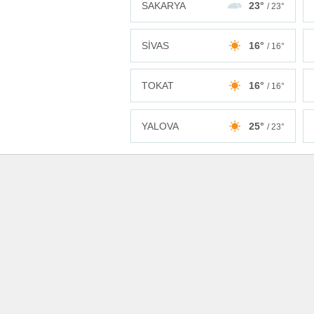
SAKARYA
23°
/ 23°
SİVAS
16°
/ 16°
TOKAT
16°
/ 16°
YALOVA
25°
/ 23°