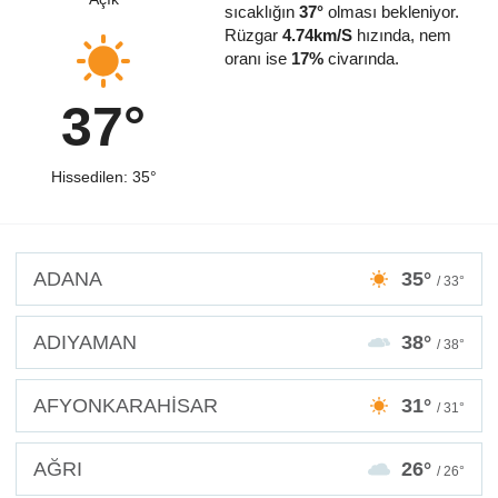
sıcaklığın
37°
olması bekleniyor.
Rüzgar
4.74km/S
hızında, nem
oranı ise
17%
civarında.
37°
Hissedilen: 35°
ADANA
35°
/ 33°
ADIYAMAN
38°
/ 38°
AFYONKARAHİSAR
31°
/ 31°
AĞRI
26°
/ 26°