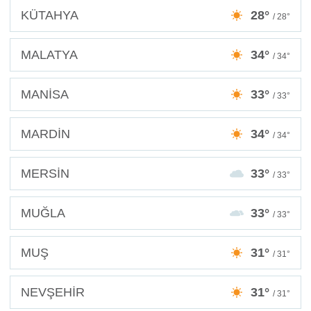
KÜTAHYA
28°
/ 28°
MALATYA
34°
/ 34°
MANİSA
33°
/ 33°
MARDİN
34°
/ 34°
MERSİN
33°
/ 33°
MUĞLA
33°
/ 33°
MUŞ
31°
/ 31°
NEVŞEHİR
31°
/ 31°