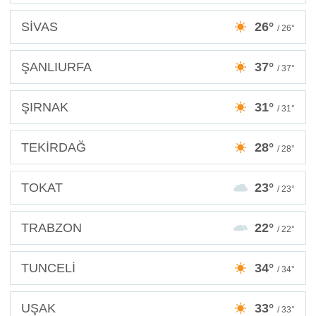
SİVAS
26°
/ 26°
ŞANLIURFA
37°
/ 37°
ŞIRNAK
31°
/ 31°
TEKİRDAĞ
28°
/ 28°
TOKAT
23°
/ 23°
TRABZON
22°
/ 22°
TUNCELİ
34°
/ 34°
UŞAK
33°
/ 33°