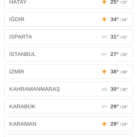
HATAY
25°
/ 25°
IĞDIR
34°
/ 34°
ISPARTA
31°
/ 31°
İSTANBUL
27°
/ 26°
İZMİR
38°
/ 38°
KAHRAMANMARAŞ
30°
/ 30°
KARABÜK
29°
/ 29°
KARAMAN
29°
/ 29°