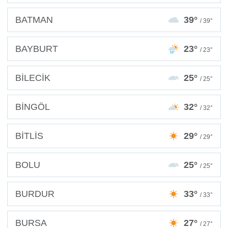
BATMAN
39°
/ 39°
BAYBURT
23°
/ 23°
BİLECİK
25°
/ 25°
BİNGÖL
32°
/ 32°
BİTLİS
29°
/ 29°
BOLU
25°
/ 25°
BURDUR
33°
/ 33°
BURSA
27°
/ 27°