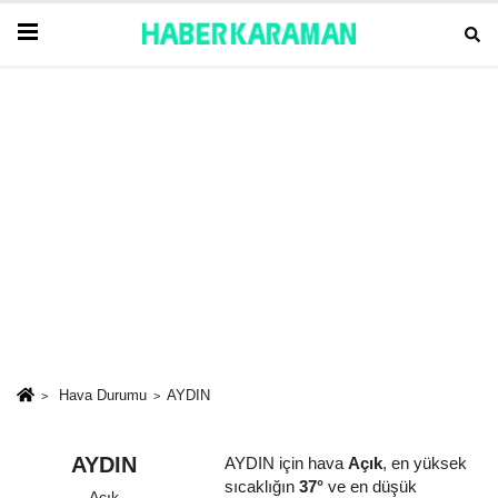
Hava Durumu
AYDIN
AYDIN
AYDIN için hava
Açık
, en yüksek
sıcaklığın
37°
ve en düşük
Açık