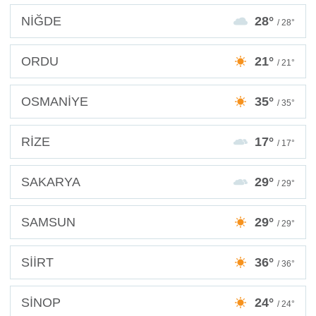
NİĞDE
28°
/ 28°
ORDU
21°
/ 21°
OSMANİYE
35°
/ 35°
RİZE
17°
/ 17°
SAKARYA
29°
/ 29°
SAMSUN
29°
/ 29°
SİİRT
36°
/ 36°
SİNOP
24°
/ 24°