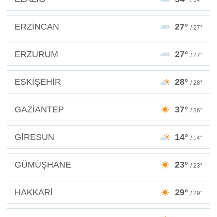
ERZİNCAN
27°
/ 27°
ERZURUM
27°
/ 27°
ESKİŞEHİR
28°
/ 28°
GAZİANTEP
37°
/ 36°
GİRESUN
14°
/ 14°
GÜMÜŞHANE
23°
/ 23°
HAKKARİ
29°
/ 29°