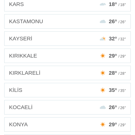
KARS
18°
/ 18°
KASTAMONU
26°
/ 26°
KAYSERİ
32°
/ 32°
KIRIKKALE
29°
/ 29°
KIRKLARELİ
28°
/ 28°
KİLİS
35°
/ 35°
KOCAELİ
26°
/ 26°
KONYA
29°
/ 29°