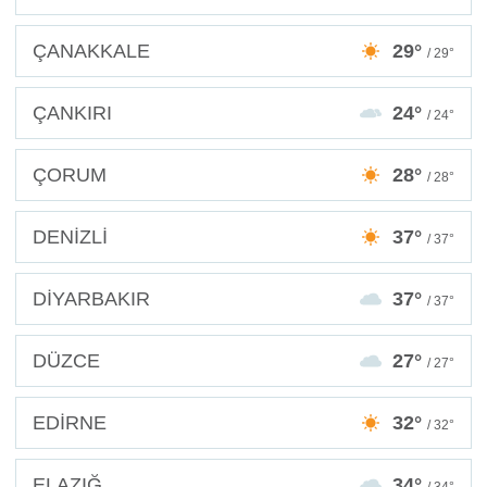
ÇANAKKALE
29°
/ 29°
ÇANKIRI
24°
/ 24°
ÇORUM
28°
/ 28°
DENİZLİ
37°
/ 37°
DİYARBAKIR
37°
/ 37°
DÜZCE
27°
/ 27°
EDİRNE
32°
/ 32°
ELAZIĞ
34°
/ 34°