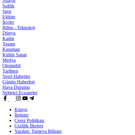
Asayiş
Sağlık
Spor
Eğitim
İlçeler
Bilim - Teknoloji
Dünya
Kadın
Yaşam
Karaman
Kültür Sanat
Medya
Otomobil
Tarihten
Yerel Haberler
Günün Haberleri
Hava Durumu
Nöbetci Eczaneler
Künye
İletişim
Çerez Politikası
Gizlilik İlkeleri
Yazılım: Tumeva Bilişim