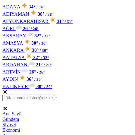
ADANA
34°
/ 34°
ADIYAMAN
38°
/ 38°
AFYONKARAHİSAR
31°
/ 31°
AĞRI
26°
/ 26°
AKSARAY
32°
/ 32°
AMASYA
30°
/ 30°
ANKARA
30°
/ 30°
ANTALYA
32°
/ 32°
ARDAHAN
21°
/ 21°
ARTVİN
26°
/ 26°
AYDIN
36°
/ 36°
BALIKESİR
30°
/ 30°
Ana Sayfa
Gündem
Siyaset
Ekonomi