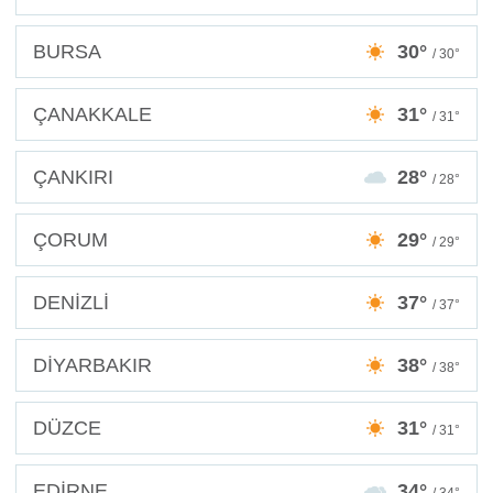
BURSA
30°
/ 30°
ÇANAKKALE
31°
/ 31°
ÇANKIRI
28°
/ 28°
ÇORUM
29°
/ 29°
DENİZLİ
37°
/ 37°
DİYARBAKIR
38°
/ 38°
DÜZCE
31°
/ 31°
EDİRNE
34°
/ 34°