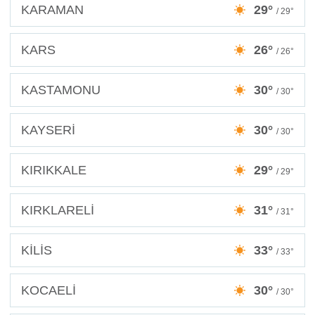
KARAMAN
29°
/ 29°
KARS
26°
/ 26°
KASTAMONU
30°
/ 30°
KAYSERİ
30°
/ 30°
KIRIKKALE
29°
/ 29°
KIRKLARELİ
31°
/ 31°
KİLİS
33°
/ 33°
KOCAELİ
30°
/ 30°