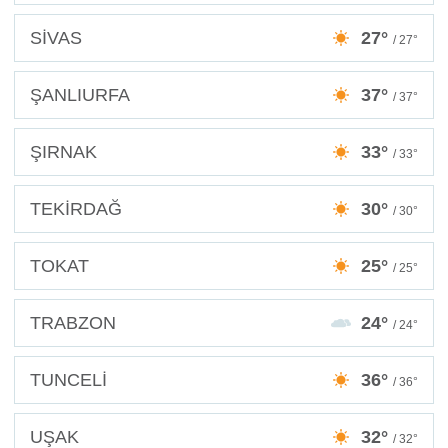
SİVAS
27°
/ 27°
ŞANLIURFA
37°
/ 37°
ŞIRNAK
33°
/ 33°
TEKİRDAĞ
30°
/ 30°
TOKAT
25°
/ 25°
TRABZON
24°
/ 24°
TUNCELİ
36°
/ 36°
UŞAK
32°
/ 32°