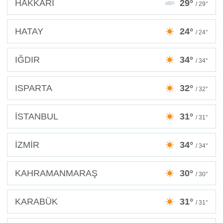
HAKKARİ
29°
/ 29°
HATAY
24°
/ 24°
IĞDIR
34°
/ 34°
ISPARTA
32°
/ 32°
İSTANBUL
31°
/ 31°
İZMİR
34°
/ 34°
KAHRAMANMARAŞ
30°
/ 30°
KARABÜK
31°
/ 31°