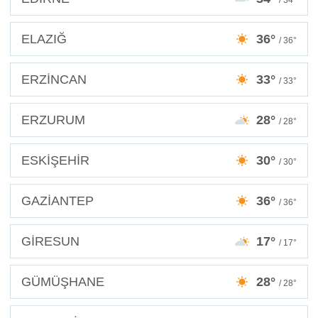
ELAZIĞ
36°
/ 36°
ERZİNCAN
33°
/ 33°
ERZURUM
28°
/ 28°
ESKİŞEHİR
30°
/ 30°
GAZİANTEP
36°
/ 36°
GİRESUN
17°
/ 17°
GÜMÜŞHANE
28°
/ 28°