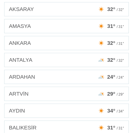
AKSARAY
32°
/ 32°
AMASYA
31°
/ 31°
ANKARA
32°
/ 31°
ANTALYA
32°
/ 32°
ARDAHAN
24°
/ 24°
ARTVİN
29°
/ 29°
AYDIN
34°
/ 34°
BALIKESİR
31°
/ 31°