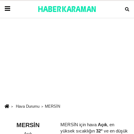
Hava Durumu
MERSİN
MERSİN
MERSİN için hava
Açık
, en
yüksek sıcaklığın
32°
ve en düşük
Açık