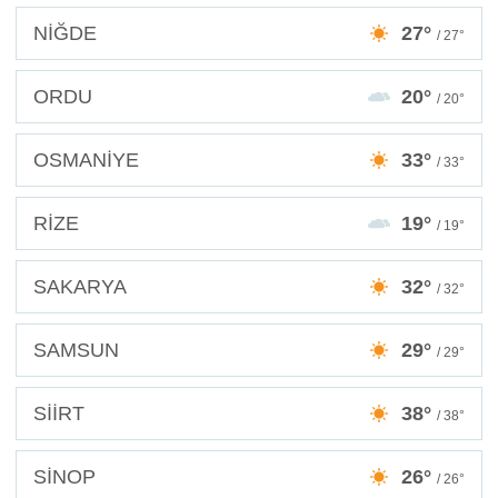
NİĞDE
27°
/ 27°
ORDU
20°
/ 20°
OSMANİYE
33°
/ 33°
RİZE
19°
/ 19°
SAKARYA
32°
/ 32°
SAMSUN
29°
/ 29°
SİİRT
38°
/ 38°
SİNOP
26°
/ 26°