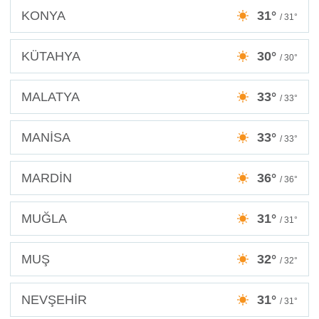
KONYA
31°
/ 31°
KÜTAHYA
30°
/ 30°
MALATYA
33°
/ 33°
MANİSA
33°
/ 33°
MARDİN
36°
/ 36°
MUĞLA
31°
/ 31°
MUŞ
32°
/ 32°
NEVŞEHİR
31°
/ 31°