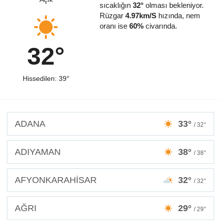
sıcaklığın
32°
olması bekleniyor.
Rüzgar
4.97km/S
hızında, nem
oranı ise
60%
civarında.
32°
Hissedilen: 39°
ADANA
33°
/ 32°
ADIYAMAN
38°
/ 38°
AFYONKARAHİSAR
32°
/ 32°
AĞRI
29°
/ 29°