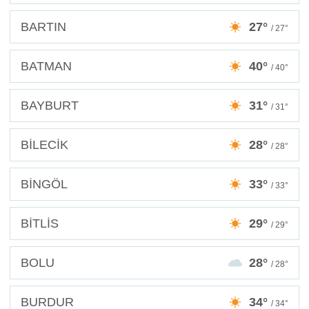
BARTIN
27°
/ 27°
BATMAN
40°
/ 40°
BAYBURT
31°
/ 31°
BİLECİK
28°
/ 28°
BİNGÖL
33°
/ 33°
BİTLİS
29°
/ 29°
BOLU
28°
/ 28°
BURDUR
34°
/ 34°