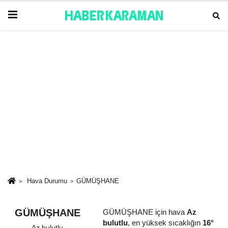
Hava Durumu
GÜMÜŞHANE
GÜMÜŞHANE
GÜMÜŞHANE için hava
Az
bulutlu
, en yüksek sıcaklığın
16°
Az bulutlu