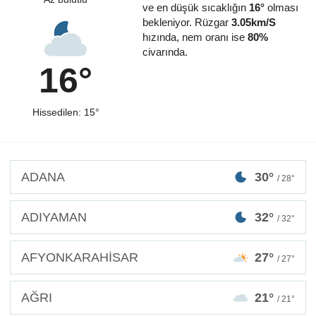
ve en düşük sıcaklığın
16°
olması
bekleniyor. Rüzgar
3.05km/S
hızında, nem oranı ise
80%
civarında.
16°
Hissedilen: 15°
ADANA
30°
/ 28°
ADIYAMAN
32°
/ 32°
AFYONKARAHİSAR
27°
/ 27°
AĞRI
21°
/ 21°