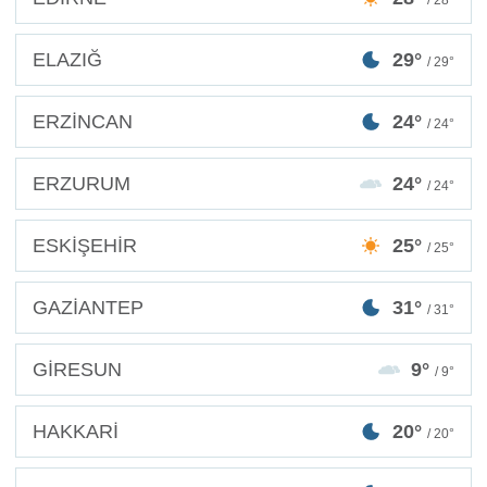
ELAZIĞ
29°
/ 29°
ERZİNCAN
24°
/ 24°
ERZURUM
24°
/ 24°
ESKİŞEHİR
25°
/ 25°
GAZİANTEP
31°
/ 31°
GİRESUN
9°
/ 9°
HAKKARİ
20°
/ 20°