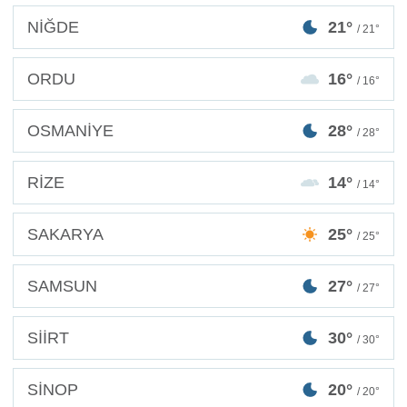
NİĞDE
21°
/ 21°
ORDU
16°
/ 16°
OSMANİYE
28°
/ 28°
RİZE
14°
/ 14°
SAKARYA
25°
/ 25°
SAMSUN
27°
/ 27°
SİİRT
30°
/ 30°
SİNOP
20°
/ 20°