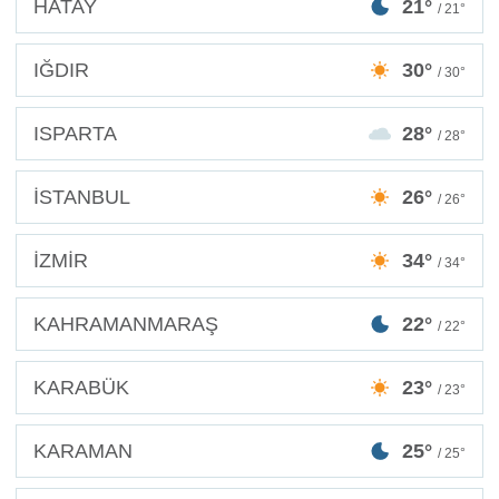
HATAY
21°
/ 21°
IĞDIR
30°
/ 30°
ISPARTA
28°
/ 28°
İSTANBUL
26°
/ 26°
İZMİR
34°
/ 34°
KAHRAMANMARAŞ
22°
/ 22°
KARABÜK
23°
/ 23°
KARAMAN
25°
/ 25°