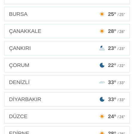
BURSA
25°
/ 25°
ÇANAKKALE
28°
/ 28°
ÇANKIRI
23°
/ 23°
ÇORUM
22°
/ 22°
DENİZLİ
33°
/ 33°
DİYARBAKIR
33°
/ 33°
DÜZCE
24°
/ 24°
EDİRNE
28°
/ 28°