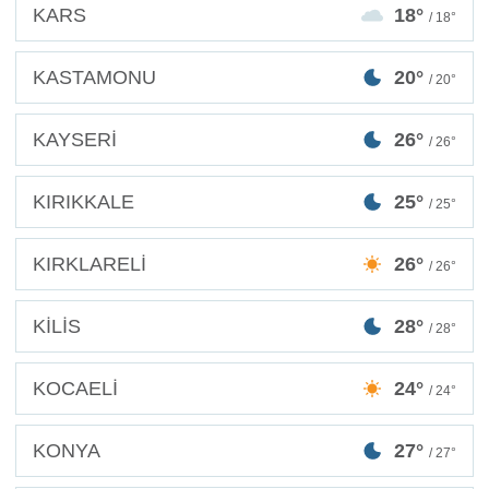
KARS
18°
/ 18°
KASTAMONU
20°
/ 20°
KAYSERİ
26°
/ 26°
KIRIKKALE
25°
/ 25°
KIRKLARELİ
26°
/ 26°
KİLİS
28°
/ 28°
KOCAELİ
24°
/ 24°
KONYA
27°
/ 27°