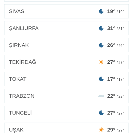
SİVAS
19°
/ 19°
ŞANLIURFA
31°
/ 31°
ŞIRNAK
26°
/ 26°
TEKİRDAĞ
27°
/ 27°
TOKAT
17°
/ 17°
TRABZON
22°
/ 22°
TUNCELİ
27°
/ 27°
UŞAK
29°
/ 29°