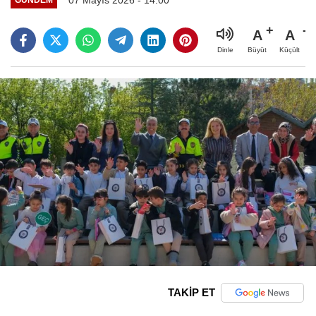
A
A
Büyüt
Küçült
Dinle
TAKİP ET