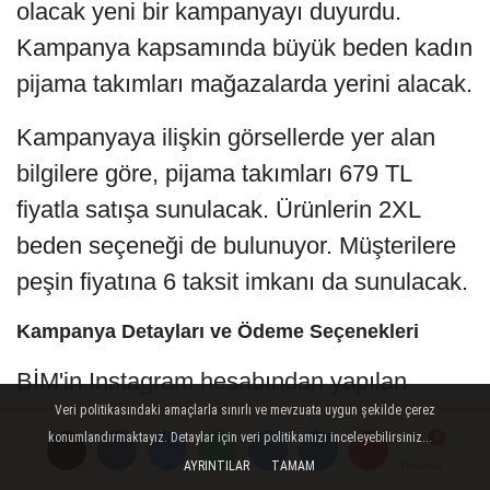
olacak yeni bir kampanyayı duyurdu.
Kampanya kapsamında büyük beden kadın
pijama takımları mağazalarda yerini alacak.
Kampanyaya ilişkin görsellerde yer alan
bilgilere göre, pijama takımları 679 TL
fiyatla satışa sunulacak. Ürünlerin 2XL
beden seçeneği de bulunuyor. Müşterilere
peşin fiyatına 6 taksit imkanı da sunulacak.
Kampanya Detayları ve Ödeme Seçenekleri
BİM'in Instagram hesabından yapılan
Veri politikasındaki amaçlarla sınırlı ve mevzuata uygun şekilde çerez
duyuruda, kampanyanın 8 Mayıs Cuma
konumlandırmaktayız. Detaylar için veri politikamızı inceleyebilirsiniz...
gününden itibaren başlayacağı belirtildi.
AYRINTILAR
TAMAM
Yorumlar
Yorumlar
Yorumlar
Görselde yer alan bilgilere göre,