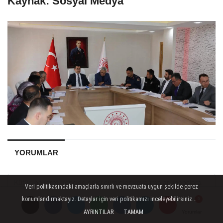
Kaynak: Sosyal Medya
YORUMLAR
Veri politikasındaki amaçlarla sınırlı ve mevzuata uygun şekilde çerez
konumlandırmaktayız. Detaylar için veri politikamızı inceleyebilirsiniz...
AYRINTILAR
TAMAM
Yorumlar
Yorumlar
Yorumlar