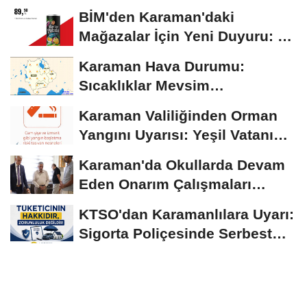
BİM'den Karaman'daki
Mağazalar İçin Yeni Duyuru: 11
Ağustos'tan İtibaren...
Karaman Hava Durumu:
Sıcaklıklar Mevsim
Normallerinin Üzerinde
Karaman Valiliğinden Orman
Seyrediyor
Yangını Uyarısı: Yeşil Vatanı
Birlikte...
Karaman'da Okullarda Devam
Eden Onarım Çalışmaları
Yerinde İncelendi
KTSO'dan Karamanlılara Uyarı:
Sigorta Poliçesinde Serbest
Seçim Esastır