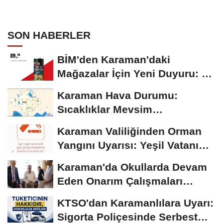
SON HABERLER
BİM'den Karaman'daki
Mağazalar İçin Yeni Duyuru: 11
Ağustos'tan İtibaren...
Karaman Hava Durumu:
Sıcaklıklar Mevsim
Normallerinin Üzerinde
Karaman Valiliğinden Orman
Seyrediyor
Yangını Uyarısı: Yeşil Vatanı
Birlikte...
Karaman'da Okullarda Devam
Eden Onarım Çalışmaları
Yerinde İncelendi
KTSO'dan Karamanlılara Uyarı:
Sigorta Poliçesinde Serbest