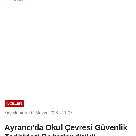
Seçim Esastır
İLÇELER
Yayınlanma: 07 Mayıs 2026 - 11:07
Ayrancı'da Okul Çevresi Güvenlik