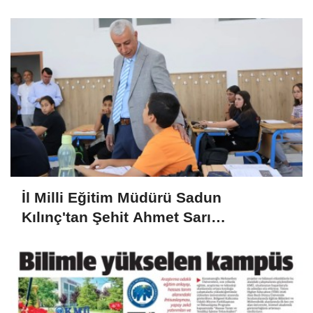
Lisesine Ziyaret
İl Milli Eğitim Müdürü Sadun
Kılınç'tan Şehit Ahmet Sarı
Ortaokulu'na Ziyaret