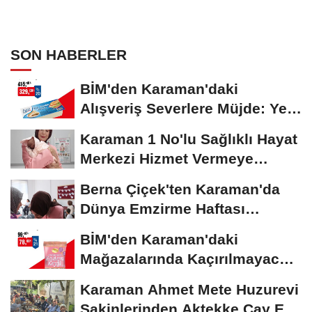
SON HABERLER
BİM'den Karaman'daki
Alışveriş Severlere Müjde: Yeni
İndirimler...
Karaman 1 No'lu Sağlıklı Hayat
Merkezi Hizmet Vermeye
Devam Ediyor
Berna Çiçek'ten Karaman'da
Dünya Emzirme Haftası
Etkinliğine Ziyaret
BİM'den Karaman'daki
Mağazalarında Kaçırılmayacak
İndirim Fırsatı
Karaman Ahmet Mete Huzurevi
Sakinlerinden Aktekke Çay Evi