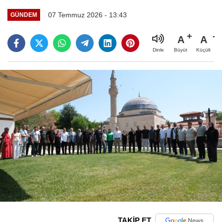
07 Temmuz 2026 - 13:43
GÜNDEM
A
A
Büyüt
Küçült
Dinle
TAKİP ET