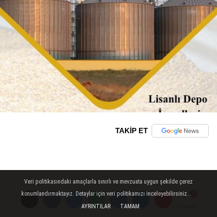
TAKİP ET
Veri politikasındaki amaçlarla sınırlı ve mevzuata uygun şekilde çerez
konumlandırmaktayız. Detaylar için veri politikamızı inceleyebilirsiniz...
AYRINTILAR
TAMAM
Yorumlar
Yorumlar
Yorumlar