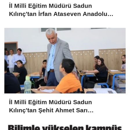
İl Milli Eğitim Müdürü Sadun
Kılınç'tan İrfan Ataseven Anadolu
Lisesine Ziyaret
İl Milli Eğitim Müdürü Sadun
Kılınç'tan Şehit Ahmet Sarı
Ortaokulu'na Ziyaret