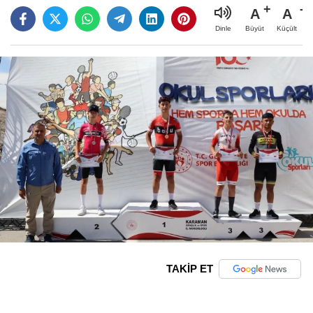
A
A
Büyüt
Küçült
Dinle
TAKİP ET