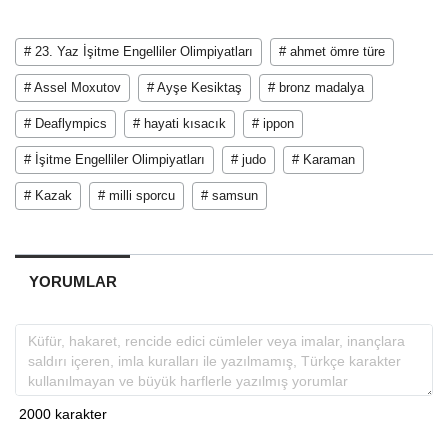
# 23. Yaz İşitme Engelliler Olimpiyatları
# ahmet ömre türe
# Assel Moxutov
# Ayşe Kesiktaş
# bronz madalya
# Deaflympics
# hayati kısacık
# ippon
# İşitme Engelliler Olimpiyatları
# judo
# Karaman
# Kazak
# milli sporcu
# samsun
YORUMLAR