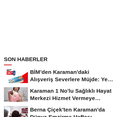
SON HABERLER
BİM'den Karaman'daki
Alışveriş Severlere Müjde: Yeni
İndirimler...
Karaman 1 No'lu Sağlıklı Hayat
Merkezi Hizmet Vermeye
Devam Ediyor
Berna Çiçek'ten Karaman'da
Dünya Emzirme Haftası