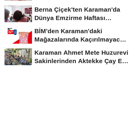
Devam Ediyor
Berna Çiçek'ten Karaman'da
Dünya Emzirme Haftası
Etkinliğine Ziyaret
BİM'den Karaman'daki
Mağazalarında Kaçırılmayacak
İndirim Fırsatı
Karaman Ahmet Mete Huzurevi
Sakinlerinden Aktekke Çay Evi
Ziyareti