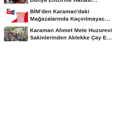
Etkinliğine Ziyaret
BİM'den Karaman'daki
Mağazalarında Kaçırılmayacak
İndirim Fırsatı
Karaman Ahmet Mete Huzurevi
Sakinlerinden Aktekke Çay Evi
Ziyareti