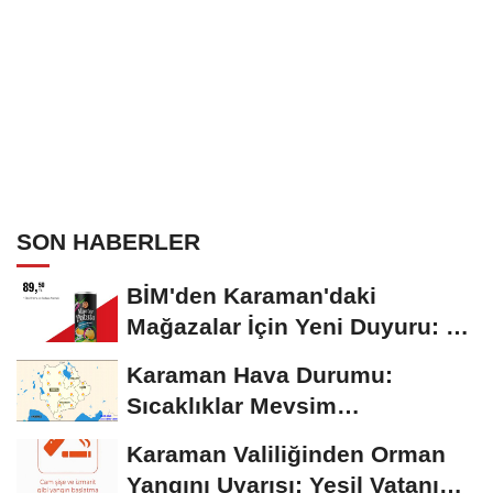
SON HABERLER
BİM'den Karaman'daki
Mağazalar İçin Yeni Duyuru: 11
Ağustos'tan İtibaren...
Karaman Hava Durumu:
Sıcaklıklar Mevsim
Normallerinin Üzerinde
Karaman Valiliğinden Orman
Seyrediyor
Yangını Uyarısı: Yeşil Vatanı