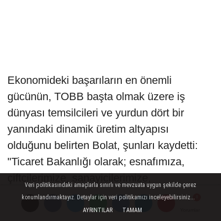
Ekonomideki başarıların en önemli
gücünün, TOBB başta olmak üzere iş
dünyası temsilcileri ve yurdun dört bir
yanındaki dinamik üretim altyapısı
olduğunu belirten Bolat, şunları kaydetti:
"Ticaret Bakanlığı olarak; esnafımıza,
çiftçilerimize, sanayicilerimize,
Veri politikasındaki amaçlarla sınırlı ve mevzuata uygun şekilde çerez
kooperatiflerimize ve girişimcilerimize
konumlandırmaktayız. Detaylar için veri politikamızı inceleyebilirsiniz...
yönelik desteklerimizi yerelden ulusala
AYRINTILAR
TAMAM
Yorumlar
Yorumlar
Yorumlar