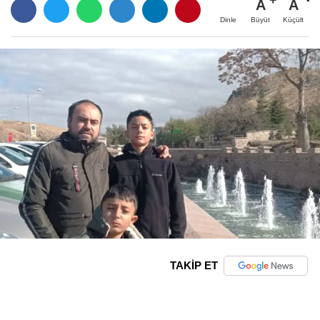
A
A
Büyüt
Küçült
Dinle
TAKİP ET