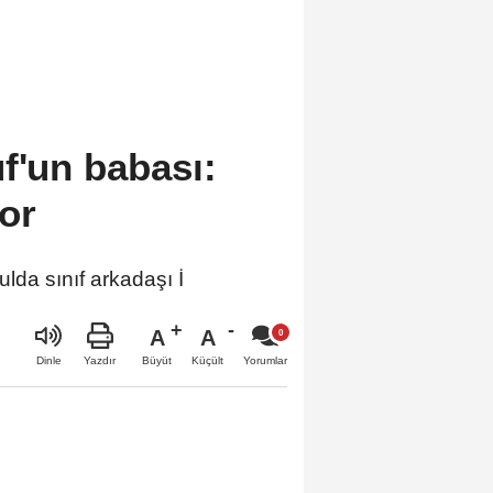
f'un babası:
or
a sınıf arkadaşı İ
A
A
Büyüt
Küçült
Dinle
Yazdır
Yorumlar