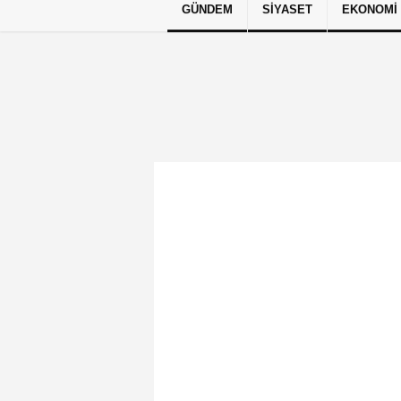
GÜNDEM
SIYASET
EKONOMI
Künye
İletişim
Çerez Politikası
G