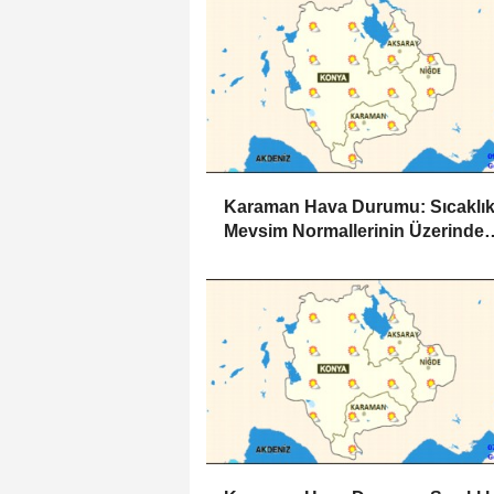
Karaman Hava Durumu: Sıcaklık
Mevsim Normallerinin Üzerinde
Seyrediyor