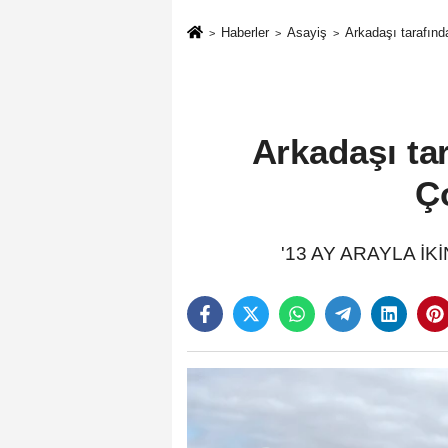
Haberler
Asayiş
Arkadaşı tarafın
Arkadaşı ta
Ç
'13 AY ARAYLA İKİ