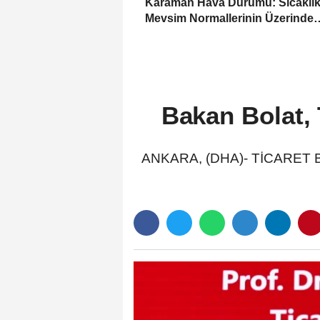
Karaman Hava Durumu: Sıcaklık
Mevsim Normallerinin Üzerinde
Seyredecek
Bakan Bolat, 
ANKARA, (DHA)- TİCARET Baka