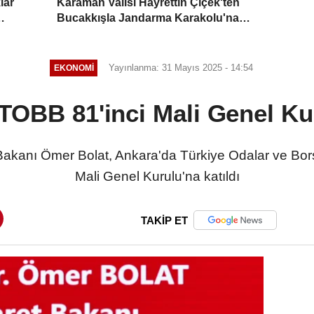
lar
Karaman Valisi Hayrettin Çiçek'ten
Bucakkışla Jandarma Karakolu'na
İnceleme
Yayınlanma: 31 Mayıs 2025 - 14:54
EKONOMI
TOBB 81'inci Mali Genel Kur
nı Ömer Bolat, Ankara'da Türkiye Odalar ve Borsala
Mali Genel Kurulu'na katıldı
TAKİP ET