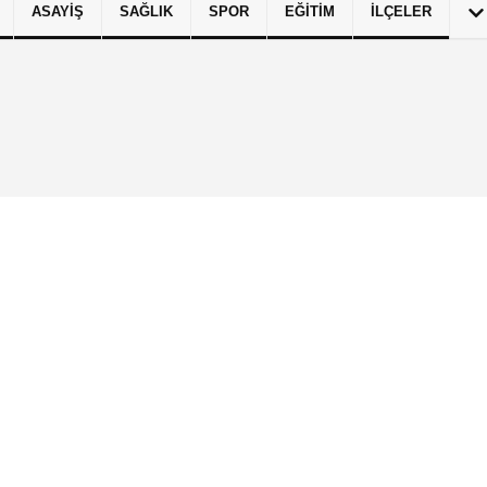
ASAYIŞ
SAĞLIK
SPOR
EĞITIM
İLÇELER
izlilik İlkeleri