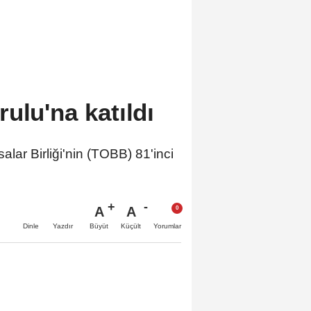
ulu'na katıldı
r Birliği'nin (TOBB) 81'inci
A
A
Büyüt
Küçült
Dinle
Yazdır
Yorumlar