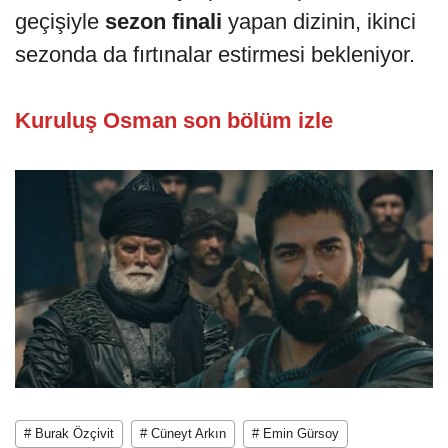
geçişiyle
sezon finali
yapan dizinin, ikinci
sezonda da fırtınalar estirmesi bekleniyor.
Kuruluş Osman son bölüm izle
# Burak Özçivit
# Cüneyt Arkın
# Emin Gürsoy