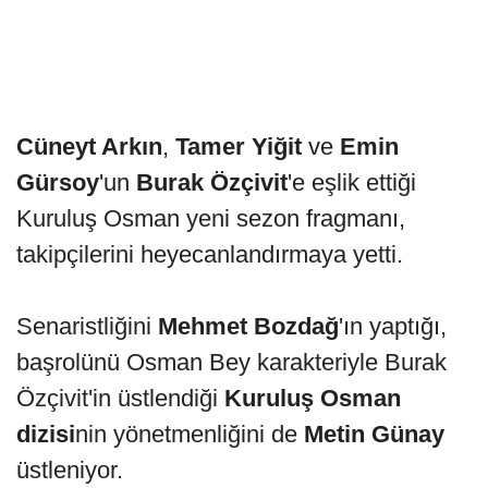
Cüneyt Arkın
,
Tamer Yiğit
ve
Emin
Gürsoy
'un
Burak Özçivit
'e eşlik ettiği
Kuruluş Osman yeni sezon fragmanı,
takipçilerini heyecanlandırmaya yetti.
Senaristliğini
Mehmet Bozdağ
'ın yaptığı,
başrolünü Osman Bey karakteriyle Burak
Özçivit'in üstlendiği
Kuruluş Osman
dizisi
nin yönetmenliğini de
Metin Günay
üstleniyor.