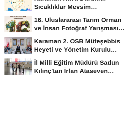
Sıcaklıklar Mevsim
Normallerinin Üzerinde
16. Uluslararası Tarım Orman
Seyredecek
ve İnsan Fotoğraf Yarışması
Başvuruları...
Karaman 2. OSB Müteşebbis
Heyeti ve Yönetim Kurulu
Toplantısı Gerçekleştirildi
İl Milli Eğitim Müdürü Sadun
Kılınç'tan İrfan Ataseven
Anadolu...