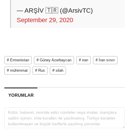
— ARŞİV 🇹🇷 (@ArsivTC)
September 29, 2020
# Ermenistan
# Güney Azerbaycan
# iran
# İran sınırı
# mühimmat
# Rus
# silah
YORUMLAR