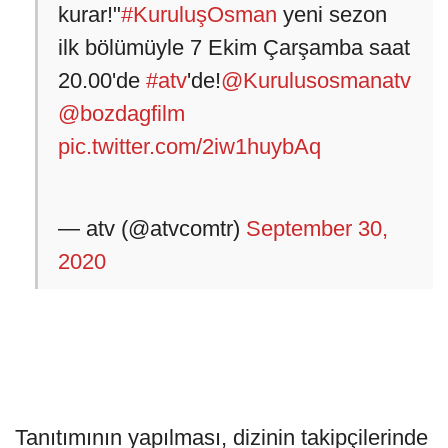
kurar!"
#KuruluşOsman
yeni sezon
ilk bölümüyle 7 Ekim Çarşamba saat
20.00'de
#atv
'de!
@Kurulusosmanatv
@bozdagfilm
pic.twitter.com/2iw1huybAq
— atv (@atvcomtr)
September 30,
2020
Tanıtımının yapılması, dizinin takipçilerinde