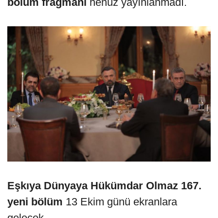
bölüm fragmanı
henüz yayınlanmadı.
Eşkıya Dünyaya Hükümdar Olmaz 167.
yeni bölüm
13 Ekim günü ekranlara
gelecek.