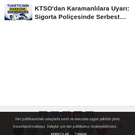
Yerinde İncelendi
KTSO'dan Karamanlılara Uyarı:
Sigorta Poliçesinde Serbest
Seçim Esastır
Veri politikasındaki amaçlarla sınırlı ve mevzuata uygun şekilde çerez
konumlandırmaktayız. Detaylar için veri politikamızı inceleyebilirsiniz...
Künye
İletişim
Çerez Politikası
Gizlilik İlkeleri
AYRINTILAR
TAMAM
Yorumlar
Yorumlar