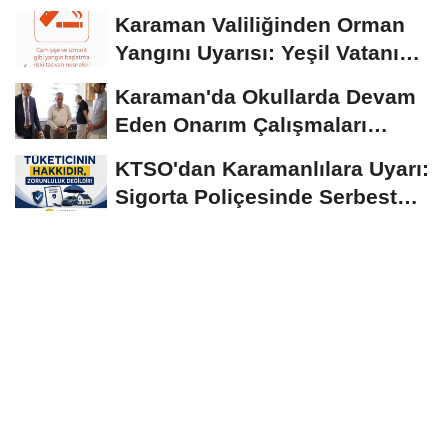
Normallerinin Üzerinde
Karaman Valiliğinden Orman
Seyrediyor
Yangını Uyarısı: Yeşil Vatanı
Birlikte...
Karaman'da Okullarda Devam
Eden Onarım Çalışmaları
Yerinde İncelendi
KTSO'dan Karamanlılara Uyarı:
Sigorta Poliçesinde Serbest
Seçim Esastır