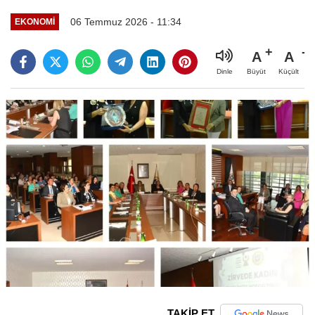
06 Temmuz 2026 - 11:34
EKONOMI
A
A
Büyüt
Küçült
Dinle
TAKİP ET