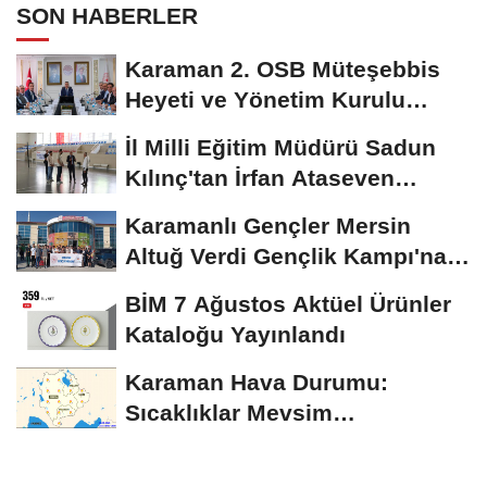
SON HABERLER
Karaman 2. OSB Müteşebbis
Heyeti ve Yönetim Kurulu
Toplantısı Gerçekleştirildi
İl Milli Eğitim Müdürü Sadun
Kılınç'tan İrfan Ataseven
Anadolu...
Karamanlı Gençler Mersin
Altuğ Verdi Gençlik Kampı'na
Uğurlandı
BİM 7 Ağustos Aktüel Ürünler
Kataloğu Yayınlandı
Karaman Hava Durumu:
Sıcaklıklar Mevsim
Normallerinin Üzerinde
Seyredecek