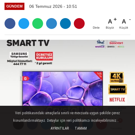
06 Temmuz 2026 - 10:51
GÜNDEM
A
A
Büyüt
Küçült
Dinle
Veri politikasındaki amaçlarla sınırlı ve mevzuata uygun şekilde çerez
konumlandırmaktayız. Detaylar için veri politikamızı inceleyebilirsiniz...
AYRINTILAR
TAMAM
Yorumlar
Yorumlar
Yorumlar
TAKİP ET