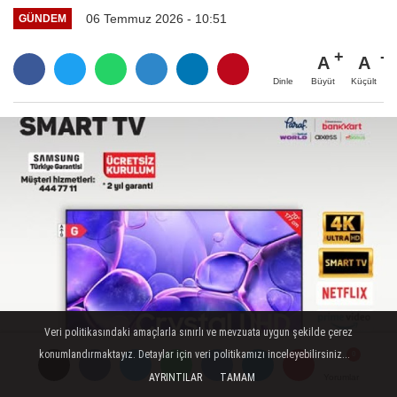
06 Temmuz 2026 - 10:51
GÜNDEM
A
A
Büyüt
Küçült
Dinle
Veri politikasındaki amaçlarla sınırlı ve mevzuata uygun şekilde çerez
konumlandırmaktayız. Detaylar için veri politikamızı inceleyebilirsiniz...
AYRINTILAR
TAMAM
Yorumlar
Yorumlar
Yorumlar
TAKİP ET