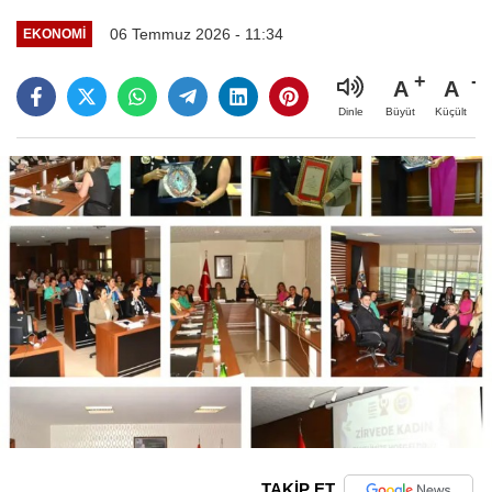
06 Temmuz 2026 - 11:34
EKONOMI
A
A
Büyüt
Küçült
Dinle
TAKİP ET