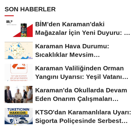
SON HABERLER
BİM'den Karaman'daki
Mağazalar İçin Yeni Duyuru: 11
Ağustos'tan İtibaren...
Karaman Hava Durumu:
Sıcaklıklar Mevsim
Normallerinin Üzerinde
Karaman Valiliğinden Orman
Seyrediyor
Yangını Uyarısı: Yeşil Vatanı
Birlikte...
Karaman'da Okullarda Devam
Eden Onarım Çalışmaları
Yerinde İncelendi
KTSO'dan Karamanlılara Uyarı:
Sigorta Poliçesinde Serbest
Seçim Esastır