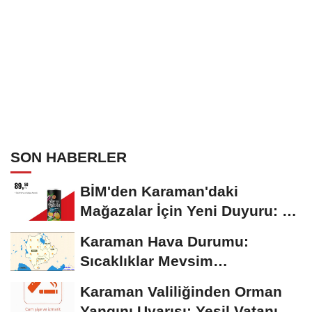
SON HABERLER
BİM'den Karaman'daki
Mağazalar İçin Yeni Duyuru: 11
Ağustos'tan İtibaren...
Karaman Hava Durumu:
Sıcaklıklar Mevsim
Normallerinin Üzerinde
Karaman Valiliğinden Orman
Seyrediyor
Yangını Uyarısı: Yeşil Vatanı