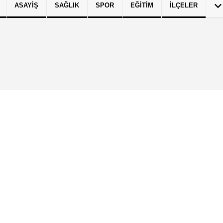
ASAYIŞ
SAĞLIK
SPOR
EĞITIM
İLÇELER
izlilik İlkeleri