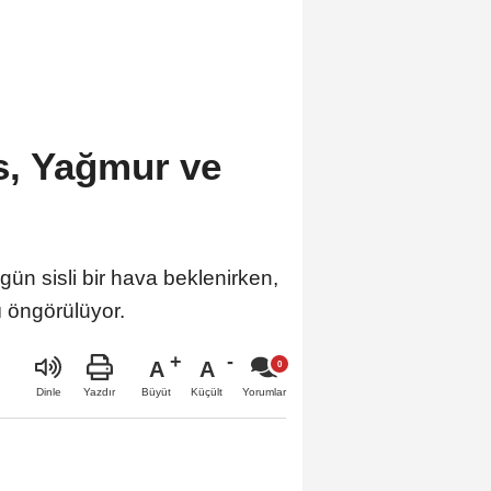
s, Yağmur ve
ün sisli bir hava beklenirken,
ı öngörülüyor.
A
A
Büyüt
Küçült
Dinle
Yazdır
Yorumlar