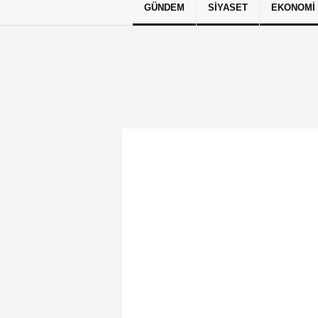
GÜNDEM
SIYASET
EKONOMI
Künye
İletişim
Çerez Politikası
G