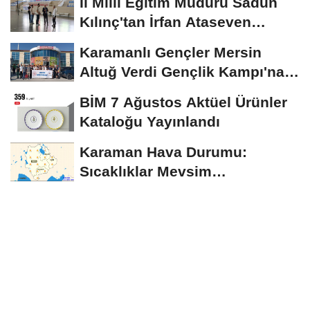
İl Milli Eğitim Müdürü Sadun
Kılınç'tan İrfan Ataseven
Anadolu...
Karamanlı Gençler Mersin
Altuğ Verdi Gençlik Kampı'na
Uğurlandı
BİM 7 Ağustos Aktüel Ürünler
Kataloğu Yayınlandı
Karaman Hava Durumu:
Sıcaklıklar Mevsim
Normallerinin Üzerinde
Seyredecek