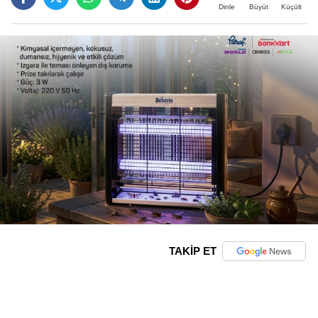
Büyüt
Küçült
Dinle
TAKİP ET