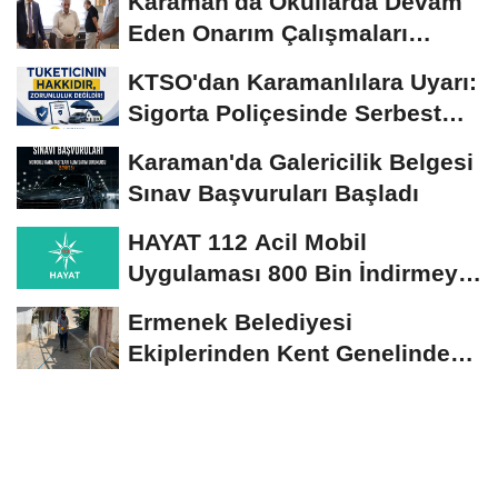
Karaman'da Okullarda Devam
Eden Onarım Çalışmaları
Yerinde İncelendi
KTSO'dan Karamanlılara Uyarı:
Sigorta Poliçesinde Serbest
Seçim Esastır
Karaman'da Galericilik Belgesi
Sınav Başvuruları Başladı
HAYAT 112 Acil Mobil
Uygulaması 800 Bin İndirmeyi
Aştı
Ermenek Belediyesi
Ekiplerinden Kent Genelinde
Sürdürülebilir Hizmet...