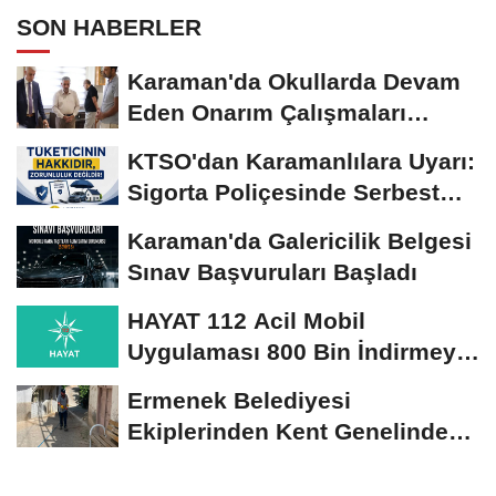
SON HABERLER
Karaman'da Okullarda Devam
Eden Onarım Çalışmaları
Yerinde İncelendi
KTSO'dan Karamanlılara Uyarı:
Sigorta Poliçesinde Serbest
Seçim Esastır
Karaman'da Galericilik Belgesi
Sınav Başvuruları Başladı
HAYAT 112 Acil Mobil
Uygulaması 800 Bin İndirmeyi
Aştı
Ermenek Belediyesi
Ekiplerinden Kent Genelinde
Sürdürülebilir Hizmet...