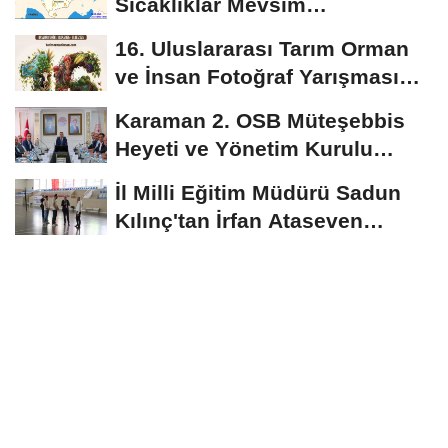
Sıcaklıklar Mevsim
Normallerinin Üzerinde
16. Uluslararası Tarım Orman
Seyredecek
ve İnsan Fotoğraf Yarışması
Başvuruları...
Karaman 2. OSB Müteşebbis
Heyeti ve Yönetim Kurulu
Toplantısı Gerçekleştirildi
İl Milli Eğitim Müdürü Sadun
Kılınç'tan İrfan Ataseven
Anadolu...