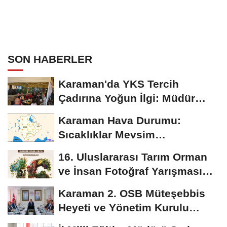
SON HABERLER
Karaman'da YKS Tercih
Çadırına Yoğun İlgi: Müdür
Kılınç Öğrencileri...
Karaman Hava Durumu:
Sıcaklıklar Mevsim
Normallerinin Üzerinde
16. Uluslararası Tarım Orman
Seyredecek
ve İnsan Fotoğraf Yarışması
Başvuruları...
Karaman 2. OSB Müteşebbis
Heyeti ve Yönetim Kurulu
Toplantısı Gerçekleştirildi