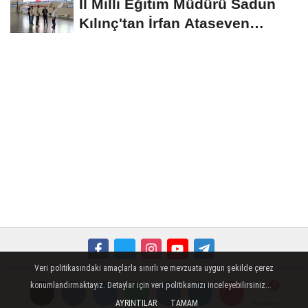
İl Milli Eğitim Müdürü Sadun
Kılınç'tan İrfan Ataseven
Anadolu...
Veri politikasındaki amaçlarla sınırlı ve mevzuata uygun şekilde çerez
Künye
İletişim
Çerez Politikası
Gizlilik İlkeleri
konumlandırmaktayız. Detaylar için veri politikamızı inceleyebilirsiniz...
AYRINTILAR
TAMAM
Yorumlar
Yorumlar