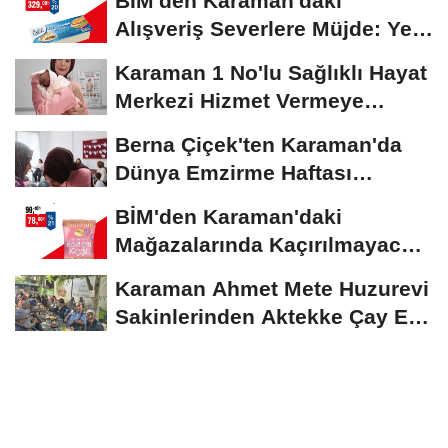
BİM'den Karaman'daki
Alışveriş Severlere Müjde: Yeni
İndirimler...
Karaman 1 No'lu Sağlıklı Hayat
Merkezi Hizmet Vermeye
Devam Ediyor
Berna Çiçek'ten Karaman'da
Dünya Emzirme Haftası
Etkinliğine Ziyaret
BİM'den Karaman'daki
Mağazalarında Kaçırılmayacak
İndirim Fırsatı
Karaman Ahmet Mete Huzurevi
Sakinlerinden Aktekke Çay Evi
Ziyareti