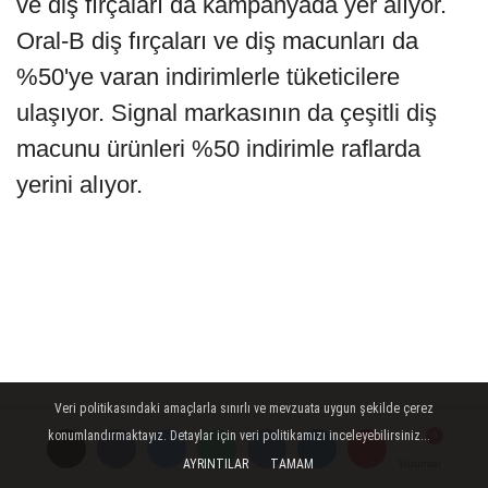
ve diş fırçaları da kampanyada yer alıyor.
Oral-B diş fırçaları ve diş macunları da
%50'ye varan indirimlerle tüketicilere
ulaşıyor. Signal markasının da çeşitli diş
macunu ürünleri %50 indirimle raflarda
yerini alıyor.
Veri politikasındaki amaçlarla sınırlı ve mevzuata uygun şekilde çerez
konumlandırmaktayız. Detaylar için veri politikamızı inceleyebilirsiniz...
AYRINTILAR
TAMAM
Yorumlar
Yorumlar
Yorumlar