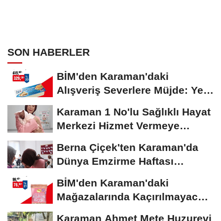
SON HABERLER
BİM'den Karaman'daki
Alışveriş Severlere Müjde: Yeni
İndirimler...
Karaman 1 No'lu Sağlıklı Hayat
Merkezi Hizmet Vermeye
Devam Ediyor
Berna Çiçek'ten Karaman'da
Dünya Emzirme Haftası
Etkinliğine Ziyaret
BİM'den Karaman'daki
Mağazalarında Kaçırılmayacak
İndirim Fırsatı
Karaman Ahmet Mete Huzurevi