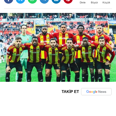
Büyüt
Küçült
Dinle
TAKİP ET