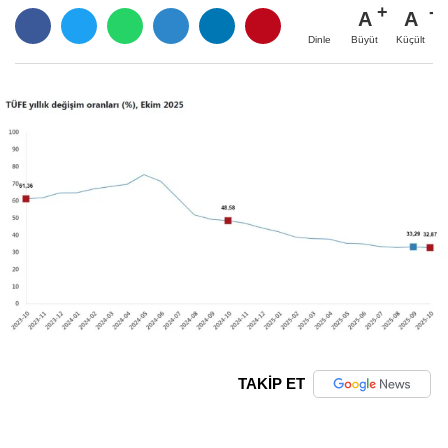
A
A
Büyüt
Küçült
Dinle
TAKİP ET