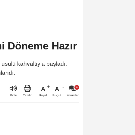
ni Döneme Hazır
usulü kahvaltıyla başladı.
landı.
A
A
Büyüt
Küçült
Dinle
Yazdır
Yorumlar