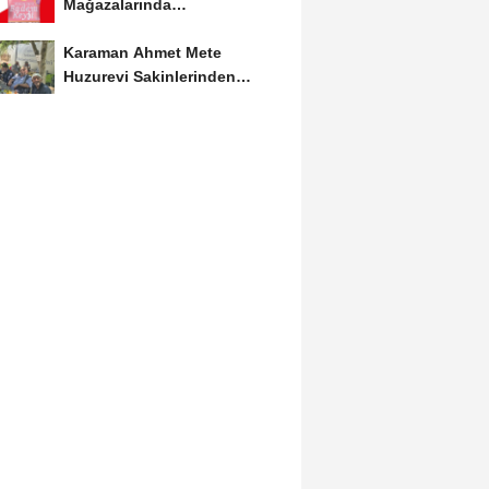
Mağazalarında
Kaçırılmayacak İndirim Fırsatı
Karaman Ahmet Mete
Huzurevi Sakinlerinden
Aktekke Çay Evi Ziyareti