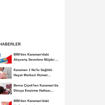
 HABERLER
BİM'den Karaman'daki
Alışveriş Severlere Müjde:
Yeni İndirimler...
Karaman 1 No'lu Sağlıklı
Hayat Merkezi Hizmet
Vermeye Devam Ediyor
Berna Çiçek'ten Karaman'da
Dünya Emzirme Haftası
Etkinliğine Ziyaret
BİM'den Karaman'daki