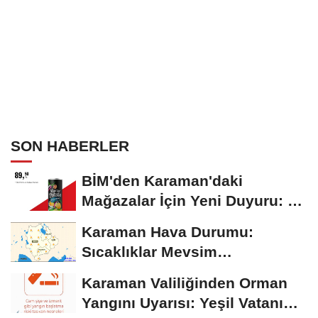
SON HABERLER
BİM'den Karaman'daki
Mağazalar İçin Yeni Duyuru: 11
Ağustos'tan İtibaren...
Karaman Hava Durumu:
Sıcaklıklar Mevsim
Normallerinin Üzerinde
Karaman Valiliğinden Orman
Seyrediyor
Yangını Uyarısı: Yeşil Vatanı