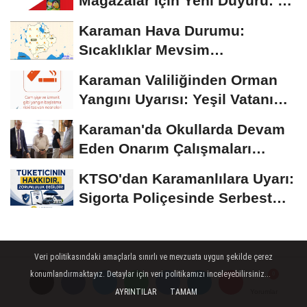
Mağazalar İçin Yeni Duyuru: 11
Ağustos'tan İtibaren...
Karaman Hava Durumu:
Sıcaklıklar Mevsim
Normallerinin Üzerinde
Karaman Valiliğinden Orman
Seyrediyor
Yangını Uyarısı: Yeşil Vatanı
Birlikte...
Karaman'da Okullarda Devam
Eden Onarım Çalışmaları
Yerinde İncelendi
KTSO'dan Karamanlılara Uyarı:
Sigorta Poliçesinde Serbest
Seçim Esastır
Veri politikasındaki amaçlarla sınırlı ve mevzuata uygun şekilde çerez
konumlandırmaktayız. Detaylar için veri politikamızı inceleyebilirsiniz...
AYRINTILAR
TAMAM
Yorumlar
Yorumlar