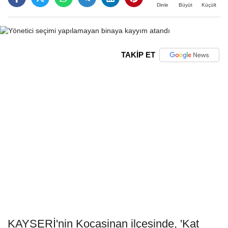
Büyüt
Küçült
Dinle
TAKİP ET
KAYSERİ'nin Kocasinan ilçesinde, 'Kat