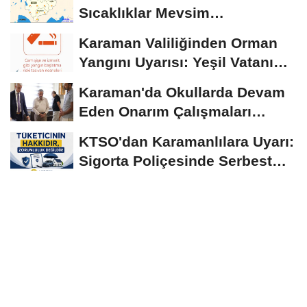
Sıcaklıklar Mevsim
Normallerinin Üzerinde
Karaman Valiliğinden Orman
Seyrediyor
Yangını Uyarısı: Yeşil Vatanı
Birlikte...
Karaman'da Okullarda Devam
Eden Onarım Çalışmaları
Yerinde İncelendi
KTSO'dan Karamanlılara Uyarı:
Sigorta Poliçesinde Serbest
Seçim Esastır