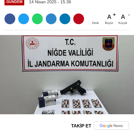
14 Nisan 2025 - 15:36
GÜNDEM
A
A
Büyüt
Küçült
Dinle
TAKİP ET