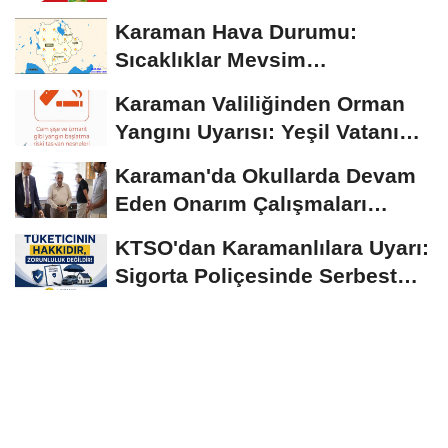
Ağustos'tan İtibaren...
Karaman Hava Durumu:
Sıcaklıklar Mevsim
Normallerinin Üzerinde
Karaman Valiliğinden Orman
Seyrediyor
Yangını Uyarısı: Yeşil Vatanı
Birlikte...
Karaman'da Okullarda Devam
Eden Onarım Çalışmaları
Yerinde İncelendi
KTSO'dan Karamanlılara Uyarı:
Sigorta Poliçesinde Serbest
Seçim Esastır