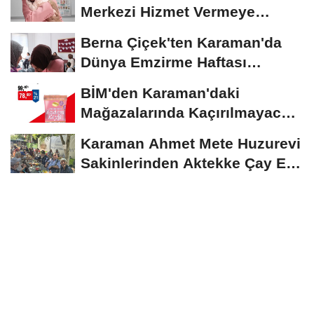
Merkezi Hizmet Vermeye
Devam Ediyor
Berna Çiçek'ten Karaman'da
Dünya Emzirme Haftası
Etkinliğine Ziyaret
BİM'den Karaman'daki
Mağazalarında Kaçırılmayacak
İndirim Fırsatı
Karaman Ahmet Mete Huzurevi
Sakinlerinden Aktekke Çay Evi
Ziyareti