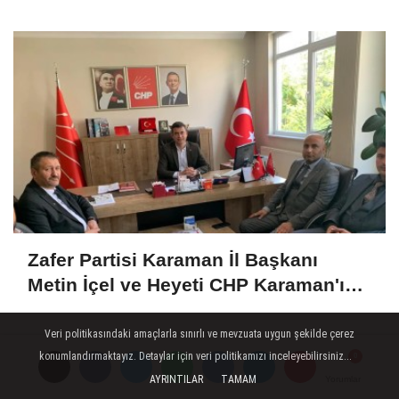
Zafer Partisi Karaman İl Başkanı
Metin İçel ve Heyeti CHP Karaman'ı
Ziyaret Etti
Veri politikasındaki amaçlarla sınırlı ve mevzuata uygun şekilde çerez
konumlandırmaktayız. Detaylar için veri politikamızı inceleyebilirsiniz...
AYRINTILAR
TAMAM
Yorumlar
Yorumlar