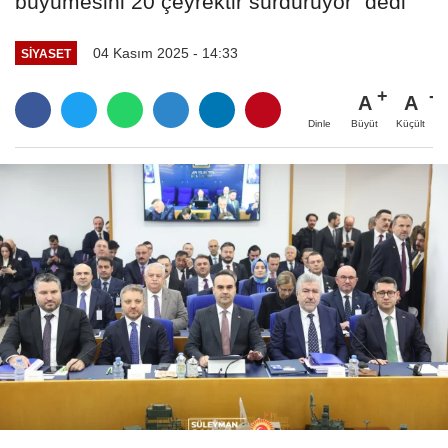
büyümesini 20 çeyrektir sürdürüyor" dedi
04 Kasım 2025 - 14:33
SIYASET
A
A
Büyüt
Küçült
Dinle