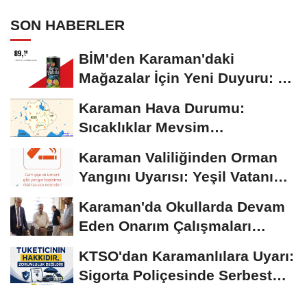
SON HABERLER
BİM'den Karaman'daki
Mağazalar İçin Yeni Duyuru: 11
Ağustos'tan İtibaren...
Karaman Hava Durumu:
Sıcaklıklar Mevsim
Normallerinin Üzerinde
Karaman Valiliğinden Orman
Seyrediyor
Yangını Uyarısı: Yeşil Vatanı
Birlikte...
Karaman'da Okullarda Devam
Eden Onarım Çalışmaları
Yerinde İncelendi
KTSO'dan Karamanlılara Uyarı:
Sigorta Poliçesinde Serbest
Seçim Esastır