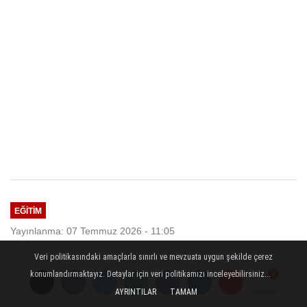
EĞITIM
Yayınlanma: 07 Temmuz 2026 - 11:05
Veri politikasındaki amaçlarla sınırlı ve mevzuata uygun şekilde çerez
Karaman Anadolu Lisesi
konumlandırmaktayız. Detaylar için veri politikamızı inceleyebilirsiniz...
Öğrencisi Bisiklette Türkiye
AYRINTILAR
TAMAM
Yorumlar
Yorumlar
Yorumlar
Üçüncüsü Oldu