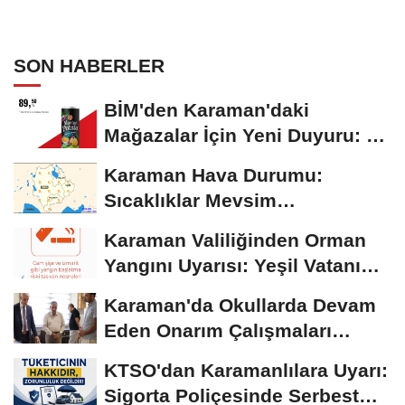
SON HABERLER
BİM'den Karaman'daki
Mağazalar İçin Yeni Duyuru: 11
Ağustos'tan İtibaren...
Karaman Hava Durumu:
Sıcaklıklar Mevsim
Normallerinin Üzerinde
Karaman Valiliğinden Orman
Seyrediyor
Yangını Uyarısı: Yeşil Vatanı
Birlikte...
Karaman'da Okullarda Devam
Eden Onarım Çalışmaları
Yerinde İncelendi
KTSO'dan Karamanlılara Uyarı:
Sigorta Poliçesinde Serbest