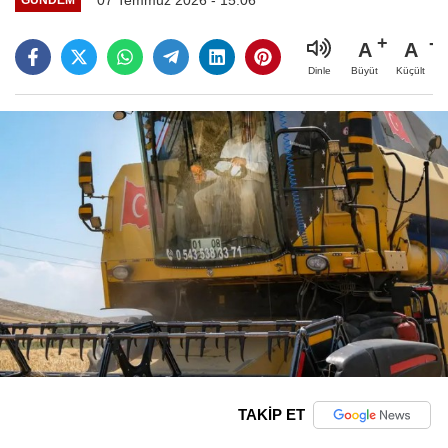
A
A
Büyüt
Küçült
Dinle
TAKİP ET