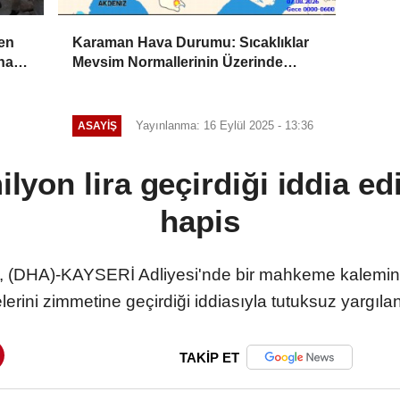
ten
Karaman Hava Durumu: Sıcaklıklar
na
Mevsim Normallerinin Üzerinde
Seyredecek
Yayınlanma: 16 Eylül 2025 - 13:36
ASAYIŞ
yon lira geçirdiği iddia edi
hapis
DHA)-KAYSERİ Adliyesi'nde bir mahkeme kalemine v
erini zimmetine geçirdiği iddiasıyla tutuksuz yargılan
TAKİP ET