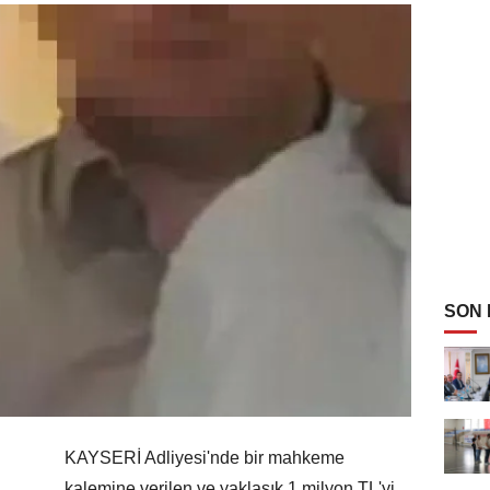
SON
KAYSERİ Adliyesi'nde bir mahkeme
kalemine verilen ve yaklaşık 1 milyon TL'yi