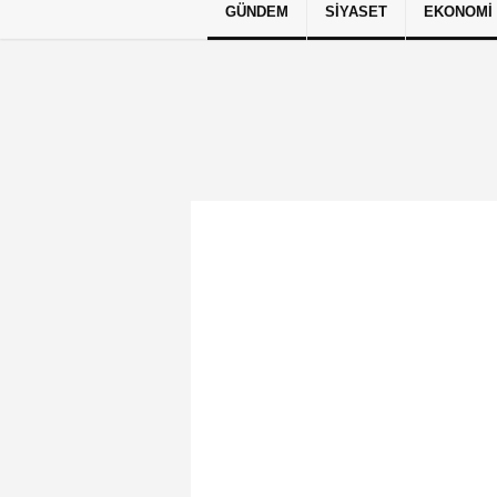
GÜNDEM
SIYASET
EKONOMI
Künye
İletişim
Çerez Politikası
G