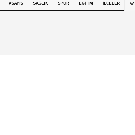
ASAYIŞ
SAĞLIK
SPOR
EĞITIM
İLÇELER
izlilik İlkeleri