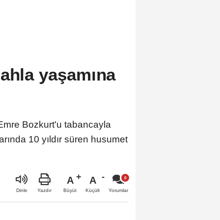
lahla yaşamına
mre Bozkurt'u tabancayla
arında 10 yıldır süren husumet
A
A
Büyüt
Küçült
Dinle
Yazdır
Yorumlar