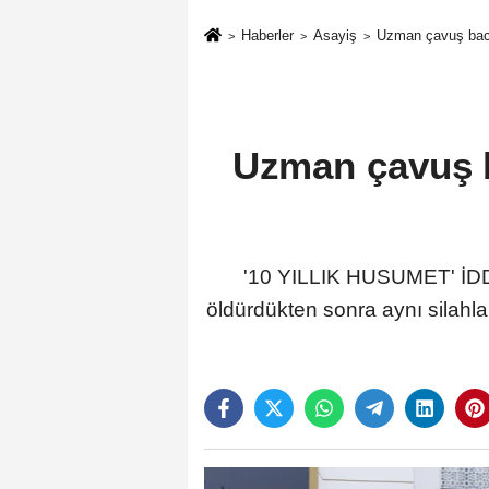
Haberler
Asayiş
Uzman çavuş baca
Uzman çavuş b
'10 YILLIK HUSUMET' İDD
öldürdükten sonra aynı silahl