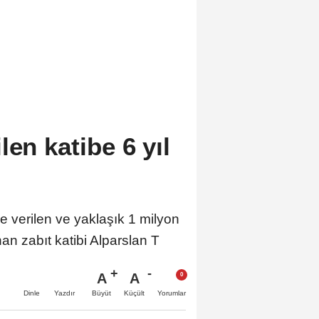
len katibe 6 yıl
erilen ve yaklaşık 1 milyon
an zabıt katibi Alparslan T
A
A
Büyüt
Küçült
Dinle
Yazdır
Yorumlar