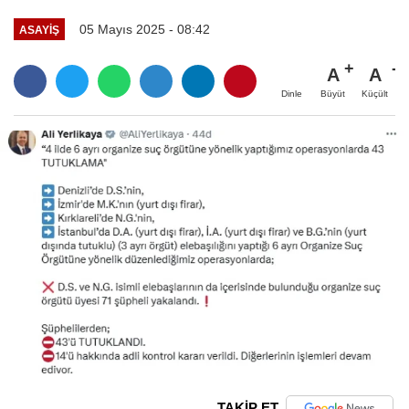
05 Mayıs 2025 - 08:42
ASAYIŞ
A
A
Büyüt
Küçült
Dinle
TAKİP ET