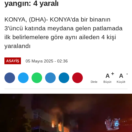
yangın: 4 yaralı
KONYA, (DHA)- KONYA'da bir binanın
3'üncü katında meydana gelen patlamada
ilk belirlemelere göre aynı aileden 4 kişi
yaralandı
05 Mayıs 2025 - 02:36
ASAYIŞ
A
A
Büyüt
Küçült
Dinle