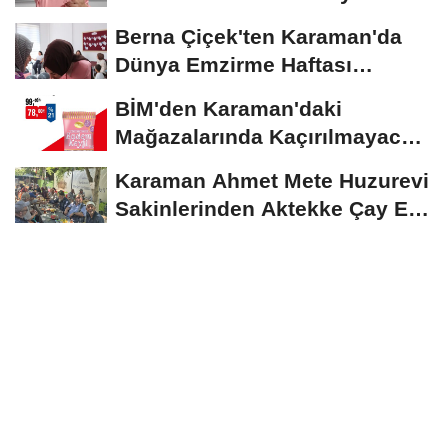
Devam Ediyor
Berna Çiçek'ten Karaman'da
Dünya Emzirme Haftası
Etkinliğine Ziyaret
BİM'den Karaman'daki
Mağazalarında Kaçırılmayacak
İndirim Fırsatı
Karaman Ahmet Mete Huzurevi
Sakinlerinden Aktekke Çay Evi
Ziyareti