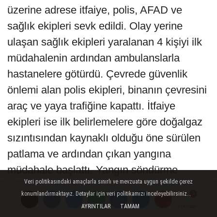
üzerine adrese itfaiye, polis, AFAD ve
sağlık ekipleri sevk edildi. Olay yerine
ulaşan sağlık ekipleri yaralanan 4 kişiyi ilk
müdahalenin ardından ambulanslarla
hastanelere götürdü. Çevrede güvenlik
önlemi alan polis ekipleri, binanın çevresini
araç ve yaya trafiğine kapattı. İtfaiye
ekipleri ise ilk belirlemelere göre doğalgaz
sızıntısından kaynaklı olduğu öne sürülen
patlama ve ardından çıkan yangına
müdahale başlattı. Yangın söndürme
Veri politikasındaki amaçlarla sınırlı ve mevzuata uygun şekilde çerez
çalışmaları sürdürülüyor.
konumlandırmaktayız. Detaylar için veri politikamızı inceleyebilirsiniz...
AYRINTILAR
TAMAM
Yorumlar
Yorumlar
Yorumlar
YORUMLAR