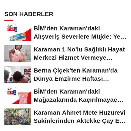
SON HABERLER
BİM'den Karaman'daki
Alışveriş Severlere Müjde: Yeni
İndirimler...
Karaman 1 No'lu Sağlıklı Hayat
Merkezi Hizmet Vermeye
Devam Ediyor
Berna Çiçek'ten Karaman'da
Dünya Emzirme Haftası
Etkinliğine Ziyaret
BİM'den Karaman'daki
Mağazalarında Kaçırılmayacak
İndirim Fırsatı
Karaman Ahmet Mete Huzurevi
Sakinlerinden Aktekke Çay Evi
Ziyareti