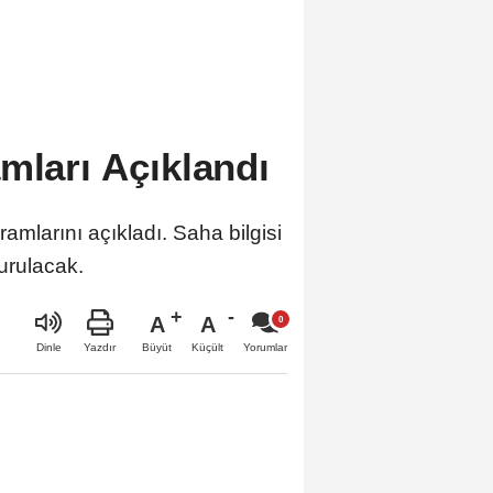
mları Açıklandı
amlarını açıkladı. Saha bilgisi
urulacak.
A
A
Büyüt
Küçült
Dinle
Yazdır
Yorumlar