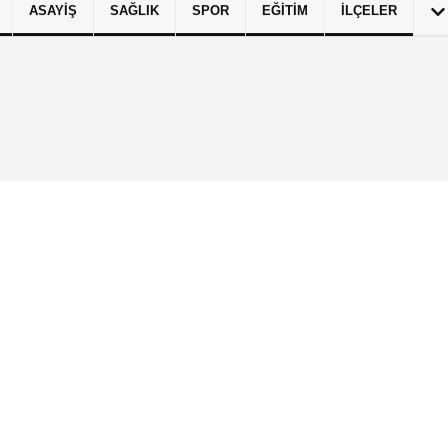
ASAYIŞ
SAĞLIK
SPOR
EĞITIM
İLÇELER
izlilik İlkeleri