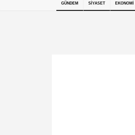
GÜNDEM
SIYASET
EKONOMI
Künye
İletişim
Çerez Politikası
G