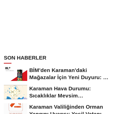
SON HABERLER
BİM'den Karaman'daki
Mağazalar İçin Yeni Duyuru: 11
Ağustos'tan İtibaren...
Karaman Hava Durumu:
Sıcaklıklar Mevsim
Normallerinin Üzerinde
Karaman Valiliğinden Orman
Seyrediyor
Yangını Uyarısı: Yeşil Vatanı