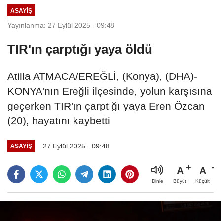
ASAYIŞ
Yayınlanma: 27 Eylül 2025 - 09:48
TIR'ın çarptığı yaya öldü
Atilla ATMACA/EREĞLİ, (Konya), (DHA)-
KONYA'nın Ereğli ilçesinde, yolun karşısına
geçerken TIR'ın çarptığı yaya Eren Özcan
(20), hayatını kaybetti
27 Eylül 2025 - 09:48
ASAYIŞ
A
A
Büyüt
Küçült
Dinle