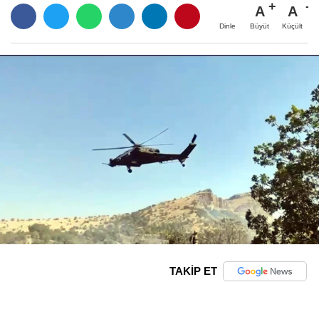
A
A
Büyüt
Küçült
Dinle
TAKİP ET