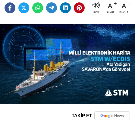
A
A
Büyüt
Küçült
Dinle
TAKİP ET