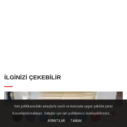
İLGINIZI ÇEKEBILIR
Veri politikasındaki amaçlarla sınırlı ve mevzuata uygun şekilde çerez
konumlandırmaktayız. Detaylar için veri politikamızı inceleyebilirsiniz...
AYRINTILAR
TAMAM
Yorumlar
Yorumlar