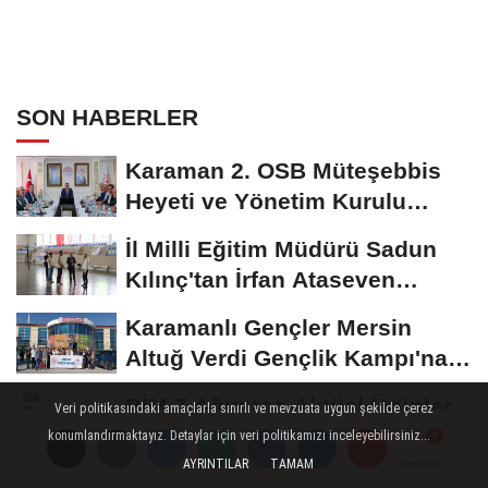
SON HABERLER
Karaman 2. OSB Müteşebbis
Heyeti ve Yönetim Kurulu
Toplantısı Gerçekleştirildi
İl Milli Eğitim Müdürü Sadun
Kılınç'tan İrfan Ataseven
Anadolu...
Karamanlı Gençler Mersin
Altuğ Verdi Gençlik Kampı'na
Uğurlandı
BİM 7 Ağustos Aktüel Ürünler
Veri politikasındaki amaçlarla sınırlı ve mevzuata uygun şekilde çerez
Kataloğu Yayınlandı
konumlandırmaktayız. Detaylar için veri politikamızı inceleyebilirsiniz...
AYRINTILAR
TAMAM
Yorumlar
Yorumlar
Karaman Hava Durumu: