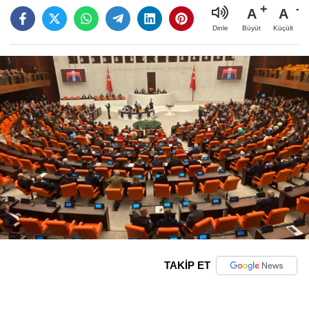
A
A
Büyüt
Küçült
Dinle
TAKİP ET