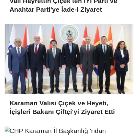
Vali Hayrettin Çiçek'ten İYİ Parti ve
Anahtar Parti'ye İade-i Ziyaret
Karaman Valisi Çiçek ve Heyeti,
İçişleri Bakanı Çiftçi'yi Ziyaret Etti