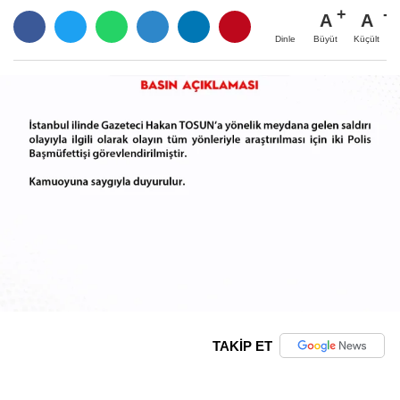
A
A
Büyüt
Küçült
Dinle
TAKİP ET