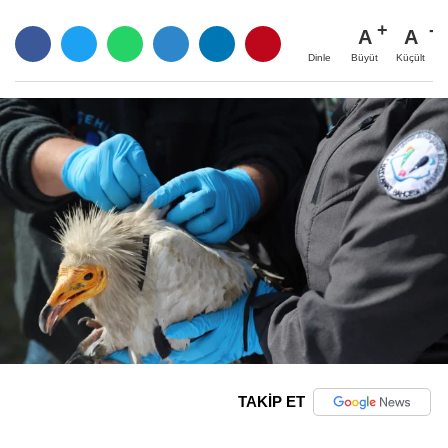
A
A
Büyüt
Küçült
Dinle
TAKİP ET