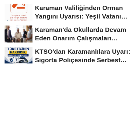
Normallerinin Üzerinde
Karaman Valiliğinden Orman
Seyrediyor
Yangını Uyarısı: Yeşil Vatanı
Birlikte...
Karaman'da Okullarda Devam
Eden Onarım Çalışmaları
Yerinde İncelendi
KTSO'dan Karamanlılara Uyarı:
Sigorta Poliçesinde Serbest
Seçim Esastır