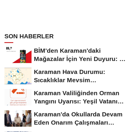
SON HABERLER
BİM'den Karaman'daki
Mağazalar İçin Yeni Duyuru: 11
Ağustos'tan İtibaren...
Karaman Hava Durumu:
Sıcaklıklar Mevsim
Normallerinin Üzerinde
Karaman Valiliğinden Orman
Seyrediyor
Yangını Uyarısı: Yeşil Vatanı
Birlikte...
Karaman'da Okullarda Devam
Eden Onarım Çalışmaları
Yerinde İncelendi