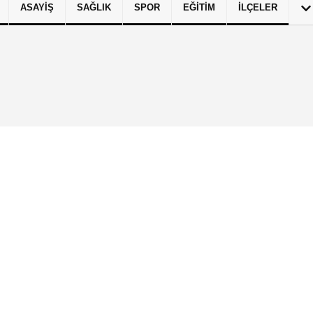
ASAYIŞ
SAĞLIK
SPOR
EĞITIM
İLÇELER
izlilik İlkeleri