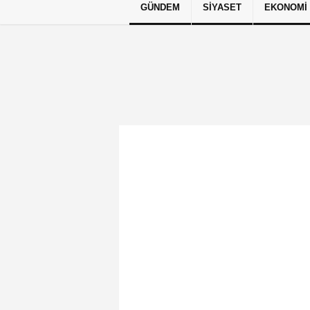
GÜNDEM
SIYASET
EKONOMI
Künye
İletişim
Çerez Politikası
G