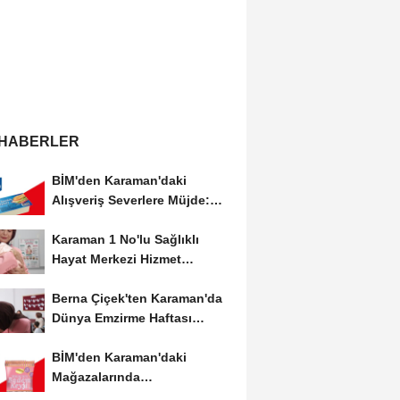
 HABERLER
BİM'den Karaman'daki
Alışveriş Severlere Müjde:
Yeni İndirimler...
Karaman 1 No'lu Sağlıklı
Hayat Merkezi Hizmet
Vermeye Devam Ediyor
Berna Çiçek'ten Karaman'da
Dünya Emzirme Haftası
Etkinliğine Ziyaret
BİM'den Karaman'daki
Mağazalarında
Kaçırılmayacak İndirim Fırsatı