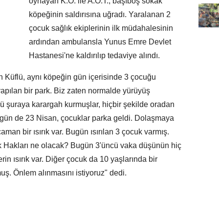
oynayan K.Ö. ile A.Ö.T., başıboş sokak
köpeğinin saldırısına uğradı. Yaralanan 2
çocuk sağlık ekiplerinin ilk müdahalesinin
ardından ambulansla Yunus Emre Devlet
Hastanesi'ne kaldırılıp tedaviye alındı.
 Küflü, aynı köpeğin gün içerisinde 3 çocuğu
 yapılan bir park. Biz zaten normalde yürüyüş
ü şuraya karargah kurmuşlar, hiçbir şekilde oradan
gün de 23 Nisan, çocuklar parka geldi. Dolaşmaya
caman bir ısırık var. Bugün ısırılan 3 çocuk varmış.
 Hakları ne olacak? Bugün 3'üncü vaka düşünün hiç
in ısırık var. Diğer çocuk da 10 yaşlarında bir
uş. Önlem alınmasını istiyoruz" dedi.