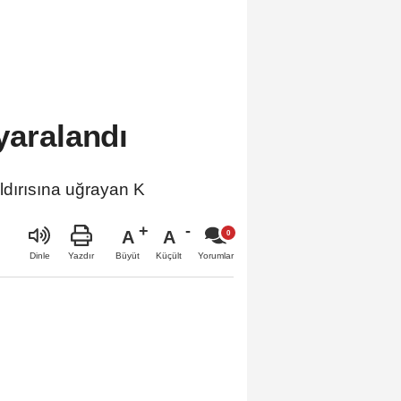
yaralandı
dırısına uğrayan K
A
A
Büyüt
Küçült
Dinle
Yazdır
Yorumlar