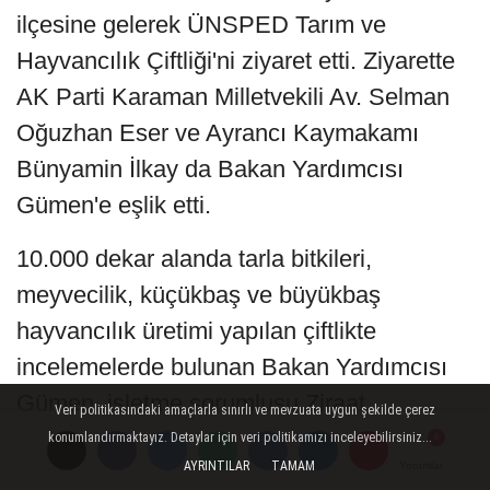
ilçesine gelerek ÜNSPED Tarım ve
Hayvancılık Çiftliği'ni ziyaret etti. Ziyarette
AK Parti Karaman Milletvekili Av. Selman
Oğuzhan Eser ve Ayrancı Kaymakamı
Bünyamin İlkay da Bakan Yardımcısı
Gümen'e eşlik etti.
10.000 dekar alanda tarla bitkileri,
meyvecilik, küçükbaş ve büyükbaş
hayvancılık üretimi yapılan çiftlikte
incelemelerde bulunan Bakan Yardımcısı
Gümen, işletme sorumlusu Ziraat
Veri politikasındaki amaçlarla sınırlı ve mevzuata uygun şekilde çerez
Mühendisi Servet Yaşar'dan yürütülen
konumlandırmaktayız. Detaylar için veri politikamızı inceleyebilirsiniz...
AYRINTILAR
TAMAM
Yorumlar
Yorumlar
Yorumlar
çalışmalar ve üretimler hakkında detaylı