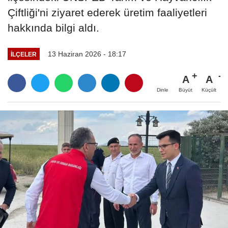
Çiftliği'ni ziyaret ederek üretim faaliyetleri
hakkında bilgi aldı.
13 Haziran 2026 - 18:17
İLÇELER
A
A
Büyüt
Küçült
Dinle