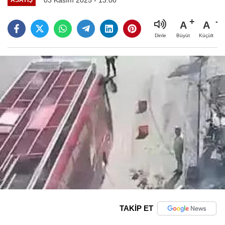
A
A
Büyüt
Küçült
Dinle
TAKİP ET