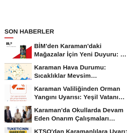
SON HABERLER
BİM'den Karaman'daki
Mağazalar İçin Yeni Duyuru: 11
Ağustos'tan İtibaren...
Karaman Hava Durumu:
Sıcaklıklar Mevsim
Normallerinin Üzerinde
Karaman Valiliğinden Orman
Seyrediyor
Yangını Uyarısı: Yeşil Vatanı
Birlikte...
Karaman'da Okullarda Devam
Eden Onarım Çalışmaları
Yerinde İncelendi
KTSO'dan Karamanlılara Uyarı: