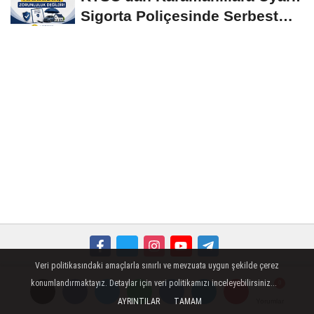
Sigorta Poliçesinde Serbest
Seçim Esastır
Veri politikasındaki amaçlarla sınırlı ve mevzuata uygun şekilde çerez
Künye
İletişim
Çerez Politikası
Gizlilik İlkeleri
konumlandırmaktayız. Detaylar için veri politikamızı inceleyebilirsiniz...
AYRINTILAR
TAMAM
Yorumlar
Yorumlar