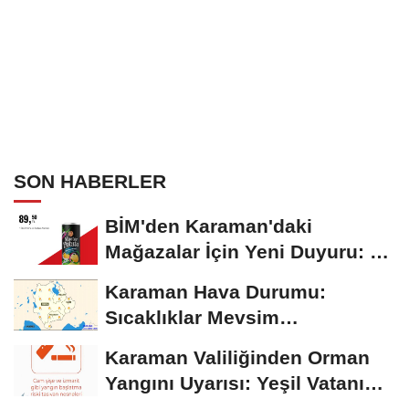
SON HABERLER
BİM'den Karaman'daki
Mağazalar İçin Yeni Duyuru: 11
Ağustos'tan İtibaren...
Karaman Hava Durumu:
Sıcaklıklar Mevsim
Normallerinin Üzerinde
Karaman Valiliğinden Orman
Seyrediyor
Yangını Uyarısı: Yeşil Vatanı
Birlikte...