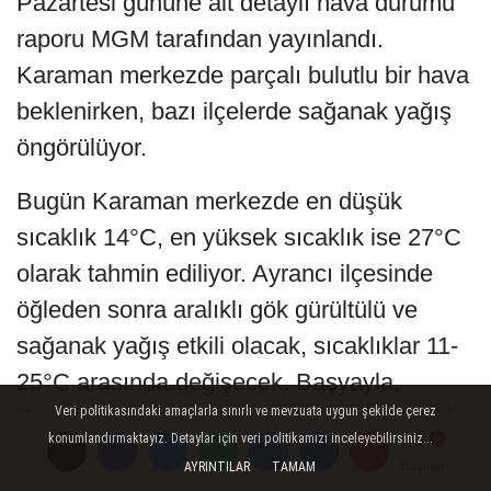
Pazartesi gününe ait detaylı hava durumu
raporu MGM tarafından yayınlandı.
Karaman merkezde parçalı bulutlu bir hava
beklenirken, bazı ilçelerde sağanak yağış
öngörülüyor.
Bugün Karaman merkezde en düşük
sıcaklık 14°C, en yüksek sıcaklık ise 27°C
olarak tahmin ediliyor. Ayrancı ilçesinde
öğleden sonra aralıklı gök gürültülü ve
sağanak yağış etkili olacak, sıcaklıklar 11-
25°C arasında değişecek. Başyayla,
Veri politikasındaki amaçlarla sınırlı ve mevzuata uygun şekilde çerez
Ermenek, Kazımkarabekir ve Sarıveliler'de
konumlandırmaktayız. Detaylar için veri politikamızı inceleyebilirsiniz...
ise parçalı ve az bulutlu bir gün yaşanacak.
AYRINTILAR
TAMAM
Yorumlar
Yorumlar
Yorumlar
Ermenek Kayak Merkezi'nde de parçalı