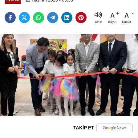
A
A
Büyüt
Küçült
Dinle
TAKİP ET