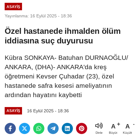
ASAYIŞ
Yayınlanma: 16 Eylül 2025 - 18:36
Özel hastanede ihmalden ölüm
iddiasına suç duyurusu
Kübra SONKAYA- Batuhan DURNAOĞLU/
ANKARA, (DHA)- ANKARA'da kreş
öğretmeni Kevser Çuhadar (23), özel
hastanede safra kesesi ameliyatının
ardından hayatını kaybetti
16 Eylül 2025 - 18:36
ASAYIŞ
A
A
Büyüt
Küçült
Dinle