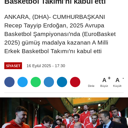
Basketbol Takımı'nı kabul etti
ANKARA, (DHA)- CUMHURBAŞKANI
Recep Tayyip Erdoğan, 2025 Avrupa
Basketbol Şampiyonası'nda (EuroBasket
2025) gümüş madalya kazanan A Milli
Erkek Basketbol Takımı'nı kabul etti
16 Eylül 2025 - 17:30
SIYASET
A
A
Büyüt
Küçült
Dinle