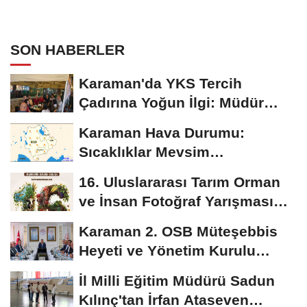
SON HABERLER
Karaman'da YKS Tercih
Çadırına Yoğun İlgi: Müdür
Kılınç Öğrencileri...
Karaman Hava Durumu:
Sıcaklıklar Mevsim
Normallerinin Üzerinde
16. Uluslararası Tarım Orman
Seyredecek
ve İnsan Fotoğraf Yarışması
Başvuruları...
Karaman 2. OSB Müteşebbis
Heyeti ve Yönetim Kurulu
Toplantısı Gerçekleştirildi
İl Milli Eğitim Müdürü Sadun
Kılınç'tan İrfan Ataseven