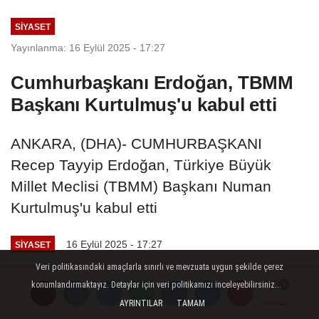
SIYASET
Yayınlanma: 16 Eylül 2025 - 17:27
Cumhurbaşkanı Erdoğan, TBMM
Başkanı Kurtulmuş'u kabul etti
ANKARA, (DHA)- CUMHURBAŞKANI
Recep Tayyip Erdoğan, Türkiye Büyük
Millet Meclisi (TBMM) Başkanı Numan
Kurtulmuş'u kabul etti
16 Eylül 2025 - 17:27
SIYASET
Veri politikasındaki amaçlarla sınırlı ve mevzuata uygun şekilde çerez
A
A
konumlandırmaktayız. Detaylar için veri politikamızı inceleyebilirsiniz...
Büyüt
Küçült
Dinle
AYRINTILAR
TAMAM
Yorumlar
Yorumlar
Yorumlar