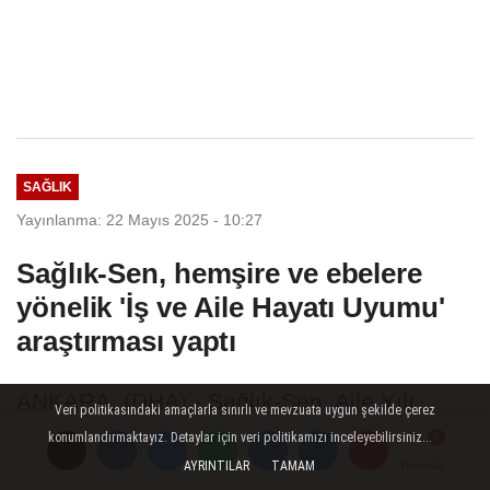
SAĞLIK
Yayınlanma: 22 Mayıs 2025 - 10:27
Sağlık-Sen, hemşire ve ebelere
yönelik 'İş ve Aile Hayatı Uyumu'
araştırması yaptı
ANKARA, (DHA) - Sağlık-Sen, Aile Yılı
Veri politikasındaki amaçlarla sınırlı ve mevzuata uygun şekilde çerez
kapsamında hemşire ve ebelere yönelik 'İş
konumlandırmaktayız. Detaylar için veri politikamızı inceleyebilirsiniz...
ve Aile Hayatı Uyumu' araştırması
AYRINTILAR
TAMAM
Yorumlar
Yorumlar
Yorumlar