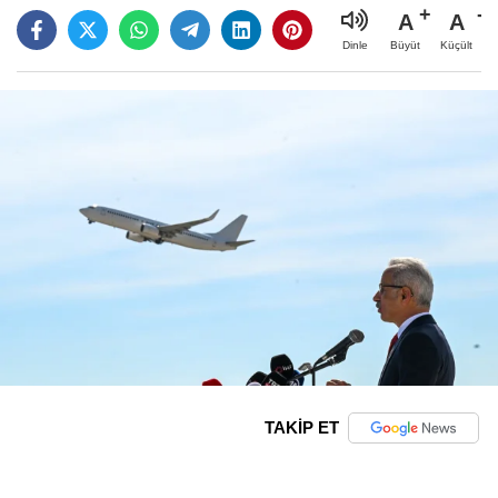
A
A
Büyüt
Küçült
Dinle
TAKİP ET