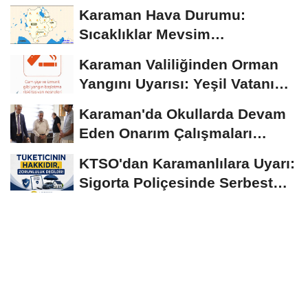
Ağustos'tan İtibaren...
Karaman Hava Durumu:
Sıcaklıklar Mevsim
Normallerinin Üzerinde
Karaman Valiliğinden Orman
Seyrediyor
Yangını Uyarısı: Yeşil Vatanı
Birlikte...
Karaman'da Okullarda Devam
Eden Onarım Çalışmaları
Yerinde İncelendi
KTSO'dan Karamanlılara Uyarı:
Sigorta Poliçesinde Serbest
Seçim Esastır