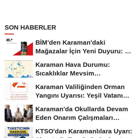
SON HABERLER
BİM'den Karaman'daki
Mağazalar İçin Yeni Duyuru: 11
Ağustos'tan İtibaren...
Karaman Hava Durumu:
Sıcaklıklar Mevsim
Normallerinin Üzerinde
Karaman Valiliğinden Orman
Seyrediyor
Yangını Uyarısı: Yeşil Vatanı
Birlikte...
Karaman'da Okullarda Devam
Eden Onarım Çalışmaları
Yerinde İncelendi
KTSO'dan Karamanlılara Uyarı: