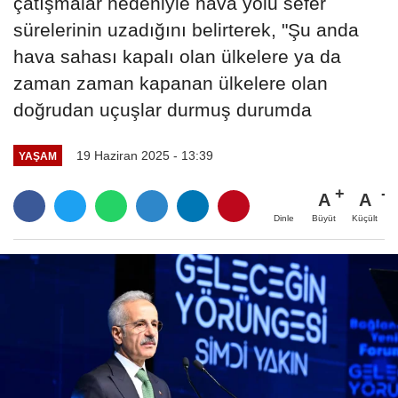
çatışmalar nedeniyle hava yolu sefer
sürelerinin uzadığını belirterek, "Şu anda
hava sahası kapalı olan ülkelere ya da
zaman zaman kapanan ülkelere olan
doğrudan uçuşlar durmuş durumda
19 Haziran 2025 - 13:39
YAŞAM
A
A
Büyüt
Küçült
Dinle