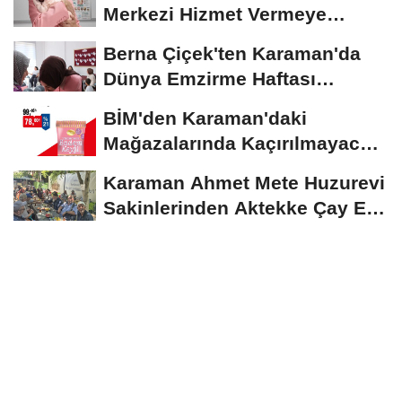
Merkezi Hizmet Vermeye
Devam Ediyor
Berna Çiçek'ten Karaman'da
Dünya Emzirme Haftası
Etkinliğine Ziyaret
BİM'den Karaman'daki
Mağazalarında Kaçırılmayacak
İndirim Fırsatı
Karaman Ahmet Mete Huzurevi
Sakinlerinden Aktekke Çay Evi
Ziyareti