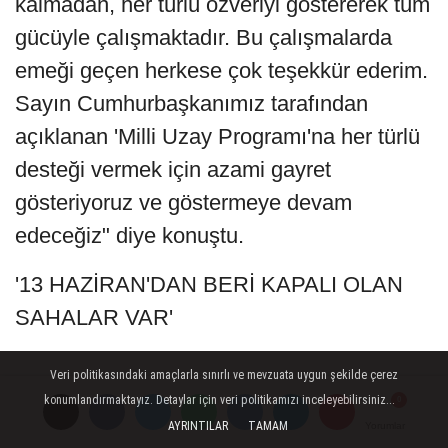
kalmadan, her türlü özveriyi göstererek tüm
gücüyle çalışmaktadır. Bu çalışmalarda
emeği geçen herkese çok teşekkür ederim.
Sayın Cumhurbaşkanımız tarafından
açıklanan 'Milli Uzay Programı'na her türlü
desteği vermek için azami gayret
gösteriyoruz ve göstermeye devam
edeceğiz" diye konuştu.
'13 HAZİRAN'DAN BERİ KAPALI OLAN
SAHALAR VAR'
Veri politikasındaki amaçlarla sınırlı ve mevzuata uygun şekilde çerez
konumlandırmaktayız. Detaylar için veri politikamızı inceleyebilirsiniz...
AYRINTILAR
TAMAM
Yorumlar
Yorumlar