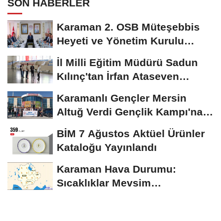
SON HABERLER
Karaman 2. OSB Müteşebbis
Heyeti ve Yönetim Kurulu
Toplantısı Gerçekleştirildi
İl Milli Eğitim Müdürü Sadun
Kılınç'tan İrfan Ataseven
Anadolu...
Karamanlı Gençler Mersin
Altuğ Verdi Gençlik Kampı'na
Uğurlandı
BİM 7 Ağustos Aktüel Ürünler
Kataloğu Yayınlandı
Karaman Hava Durumu:
Sıcaklıklar Mevsim
Normallerinin Üzerinde
Seyredecek