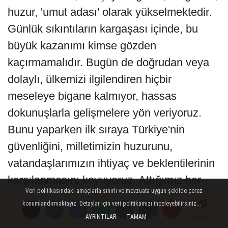
huzur, 'umut adası' olarak yükselmektedir.
Günlük sıkıntıların kargaşası içinde, bu
büyük kazanımı kimse gözden
kaçırmamalıdır. Bugün de doğrudan veya
dolaylı, ülkemizi ilgilendiren hiçbir
meseleye bigane kalmıyor, hassas
dokunuşlarla gelişmelere yön veriyoruz.
Bunu yaparken ilk sıraya Türkiye'nin
güvenliğini, milletimizin huzurunu,
vatandaşlarımızın ihtiyaç ve beklentilerinin
karşılanmasını koyuyoruz. Attığımız her
Veri politikasındaki amaçlarla sınırlı ve mevzuata uygun şekilde çerez
adımı, verdiğimiz her kararı, 'an'ı değil,
konumlandırmaktayız. Detaylar için veri politikamızı inceleyebilirsiniz...
geleceği gözeterek planlıyor ve hayata
AYRINTILAR
TAMAM
Yorumlar
Yorumlar