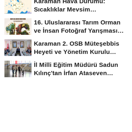
Karaman Hava Durumu:
Sıcaklıklar Mevsim
Normallerinin Üzerinde
16. Uluslararası Tarım Orman
Seyredecek
ve İnsan Fotoğraf Yarışması
Başvuruları...
Karaman 2. OSB Müteşebbis
Heyeti ve Yönetim Kurulu
Toplantısı Gerçekleştirildi
İl Milli Eğitim Müdürü Sadun
Kılınç'tan İrfan Ataseven
Anadolu...