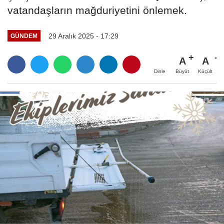
vatandaşların mağduriyetini önlemek.
29 Aralık 2025 - 17:29
GÜNDEM
A
A
Büyüt
Küçült
Dinle