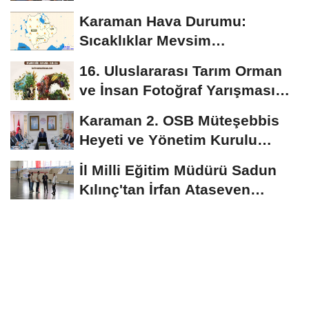
Kılınç Öğrencileri...
Karaman Hava Durumu:
Sıcaklıklar Mevsim
Normallerinin Üzerinde
16. Uluslararası Tarım Orman
Seyredecek
ve İnsan Fotoğraf Yarışması
Başvuruları...
Karaman 2. OSB Müteşebbis
Heyeti ve Yönetim Kurulu
Toplantısı Gerçekleştirildi
İl Milli Eğitim Müdürü Sadun
Kılınç'tan İrfan Ataseven
Anadolu...