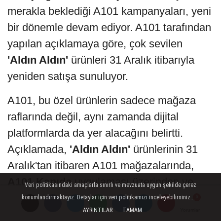
merakla beklediği A101 kampanyaları, yeni
bir dönemle devam ediyor. A101 tarafından
yapılan açıklamaya göre, çok sevilen
'Aldın Aldın'
ürünleri 31 Aralık itibarıyla
yeniden satışa sunuluyor.
A101, bu özel ürünlerin sadece mağaza
raflarında değil, aynı zamanda dijital
platformlarda da yer alacağını belirtti.
Açıklamada,
'Aldın Aldın'
ürünlerinin 31
Aralık'tan itibaren A101 mağazalarında,
A101 Kapıda
uygulaması üzerinden ve
Veri politikasındaki amaçlarla sınırlı ve mevzuata uygun şekilde çerez
A101 Ekstra
kanalında müşterilere
konumlandırmaktayız. Detaylar için veri politikamızı inceleyebilirsiniz...
AYRINTILAR
TAMAM
Yorumlar
Yorumlar
Yorumlar
ulaştırılacağı ifade edildi.