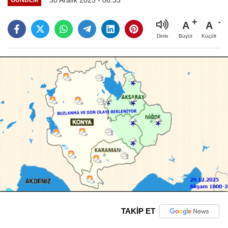
A
A
Büyüt
Küçült
Dinle
TAKİP ET