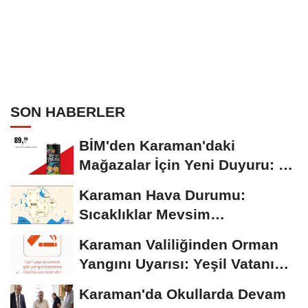
SON HABERLER
BİM'den Karaman'daki
Mağazalar İçin Yeni Duyuru: 11
Ağustos'tan İtibaren...
Karaman Hava Durumu:
Sıcaklıklar Mevsim
Normallerinin Üzerinde
Karaman Valiliğinden Orman
Seyrediyor
Yangını Uyarısı: Yeşil Vatanı
Birlikte...
Karaman'da Okullarda Devam