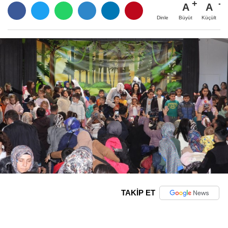
A
A
Büyüt
Küçült
Dinle
TAKİP ET