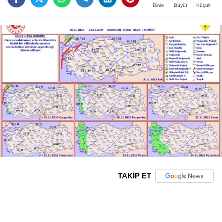
Büyüt
Küçült
Dinle
TAKİP ET