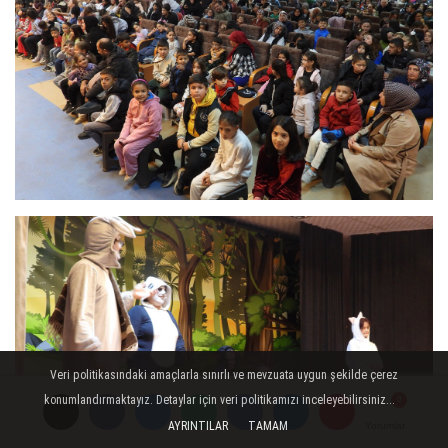
Veri politikasındaki amaçlarla sınırlı ve mevzuata uygun şekilde çerez
konumlandırmaktayız. Detaylar için veri politikamızı inceleyebilirsiniz...
AYRINTILAR
TAMAM
Yorumlar
Yorumlar
Yorumlar