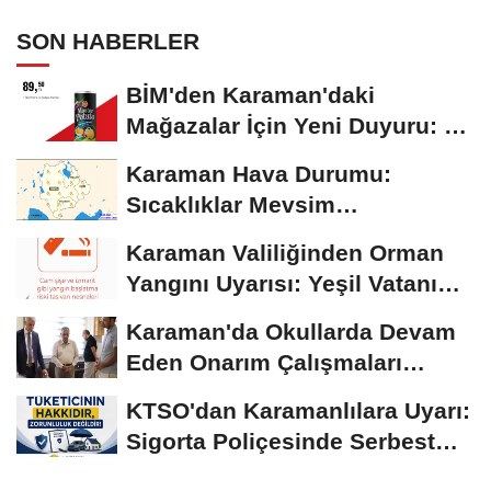
SON HABERLER
BİM'den Karaman'daki
Mağazalar İçin Yeni Duyuru: 11
Ağustos'tan İtibaren...
Karaman Hava Durumu:
Sıcaklıklar Mevsim
Normallerinin Üzerinde
Karaman Valiliğinden Orman
Seyrediyor
Yangını Uyarısı: Yeşil Vatanı
Birlikte...
Karaman'da Okullarda Devam
Eden Onarım Çalışmaları
Yerinde İncelendi
KTSO'dan Karamanlılara Uyarı:
Sigorta Poliçesinde Serbest
Seçim Esastır